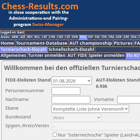
Logged on: Gast
Arabic
ARM
AZE
BIH
BUL
CAT
CHN
CRO
CZE
DEN
ENG
ESP
FAI
FIN
FRA
GER
GRE
INA
I
Home
Tournament-Database
AUT championship
Pictures
F
Turnierschach-Elozahl
Schnellschach-Elozahl
Allgemeines
Turnier anmelden: AUT
FIDE
Spieler anmelden
Elo AU
Willkommen bei den offiziellen Turnierscha
FIDE-Elolisten Stand
AUT-Elolisten Stand
6.936
Personennummer
Nachname
Vorname
Ebene
Bundesland
Spgem./Kreis/Verein
Nur "österreichische" Spieler (Land=A