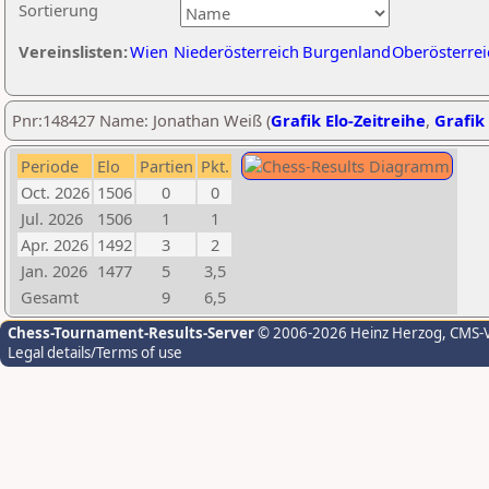
Sortierung
Vereinslisten:
Wien
Niederösterreich
Burgenland
Oberösterrei
Pnr:148427 Name: Jonathan Weiß (
Grafik Elo-Zeitreihe
,
Grafik 
Periode
Elo
Partien
Pkt.
Oct. 2026
1506
0
0
Jul. 2026
1506
1
1
Apr. 2026
1492
3
2
Jan. 2026
1477
5
3,5
Gesamt
9
6,5
Chess-Tournament-Results-Server
© 2006-2026 Heinz Herzog
, CMS-
Legal details/Terms of use