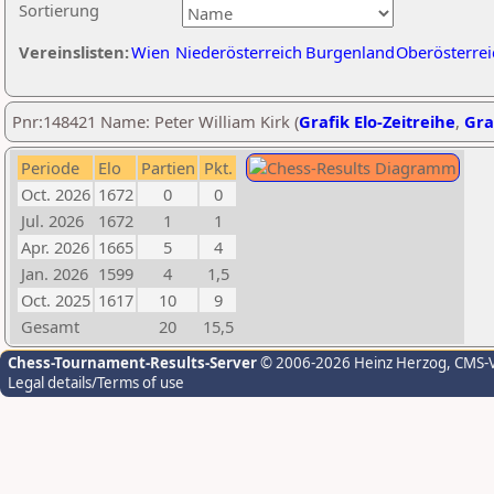
Sortierung
Vereinslisten:
Wien
Niederösterreich
Burgenland
Oberösterrei
Pnr:148421 Name: Peter William Kirk (
Grafik Elo-Zeitreihe
,
Gra
Periode
Elo
Partien
Pkt.
Oct. 2026
1672
0
0
Jul. 2026
1672
1
1
Apr. 2026
1665
5
4
Jan. 2026
1599
4
1,5
Oct. 2025
1617
10
9
Gesamt
20
15,5
Chess-Tournament-Results-Server
© 2006-2026 Heinz Herzog
, CMS-
Legal details/Terms of use