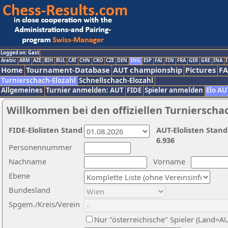
Logged on: Gast
Arabic
ARM
AZE
BIH
BUL
CAT
CHN
CRO
CZE
DEN
ENG
ESP
FAI
FIN
FRA
GER
GRE
INA
I
Home
Tournament-Database
AUT championship
Pictures
F
Turnierschach-Elozahl
Schnellschach-Elozahl
Allgemeines
Turnier anmelden: AUT
FIDE
Spieler anmelden
Elo AU
Willkommen bei den offiziellen Turnierscha
FIDE-Elolisten Stand
AUT-Elolisten Stand
6.936
Personennummer
Nachname
Vorname
Ebene
Bundesland
Spgem./Kreis/Verein
Nur "österreichische" Spieler (Land=A