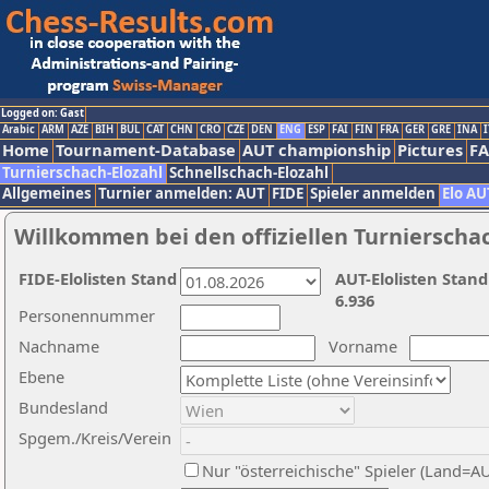
Logged on: Gast
Arabic
ARM
AZE
BIH
BUL
CAT
CHN
CRO
CZE
DEN
ENG
ESP
FAI
FIN
FRA
GER
GRE
INA
I
Home
Tournament-Database
AUT championship
Pictures
F
Turnierschach-Elozahl
Schnellschach-Elozahl
Allgemeines
Turnier anmelden: AUT
FIDE
Spieler anmelden
Elo AU
Willkommen bei den offiziellen Turnierscha
FIDE-Elolisten Stand
AUT-Elolisten Stand
6.936
Personennummer
Nachname
Vorname
Ebene
Bundesland
Spgem./Kreis/Verein
Nur "österreichische" Spieler (Land=A