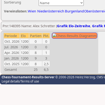
Sortierung
Vereinslisten:
Wien
Niederösterreich
Burgenland
Oberösterrei
Pnr:148395 Name: Alex Schretter (
Grafik Elo-Zeitreihe
,
Grafik P
Periode
Elo
Partien
Pkt.
Oct. 2026
1200
0
0
Jul. 2026
1200
0
0
Apr. 2026
1200
8
1
Jan. 2026
1200
9
3
Oct. 2025
1200
8
2,5
Gesamt
25
6,5
Chess-Tournament-Results-Server
© 2006-2026 Heinz Herzog
, CMS-
Legal details/Terms of use