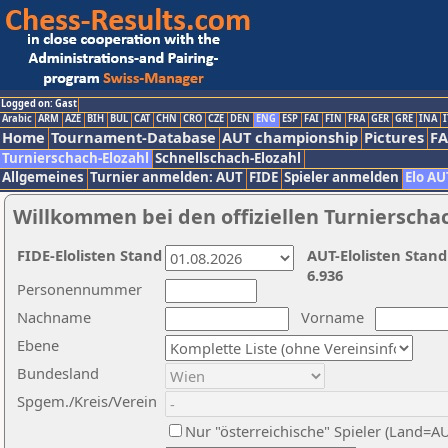
Logged on: Gast
Arabic
ARM
AZE
BIH
BUL
CAT
CHN
CRO
CZE
DEN
ENG
ESP
FAI
FIN
FRA
GER
GRE
INA
I
Home
Tournament-Database
AUT championship
Pictures
F
Turnierschach-Elozahl
Schnellschach-Elozahl
Allgemeines
Turnier anmelden: AUT
FIDE
Spieler anmelden
Elo AU
Willkommen bei den offiziellen Turnierscha
FIDE-Elolisten Stand
AUT-Elolisten Stand
6.936
Personennummer
Nachname
Vorname
Ebene
Bundesland
Spgem./Kreis/Verein
Nur "österreichische" Spieler (Land=A