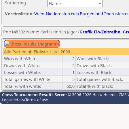
Sortierung
Vereinslisten:
Wien
Niederösterreich
Burgenland
Oberösterrei
Pnr:148392 Name: Karl Heinrich Jäger (
Grafik Elo-Zeitreihe
,
Gra
Alle Partien ab Eloliste 1. Juli 2006
Wins with White:
2
Wins with Black:
Draws with White:
2
Draws with Black:
Losses with White:
1
Losses with Black:
Total games with White:
5
Total games with Black:
Total % with white:
60,0
Total % with black:
Chess-Tournament-Results-Server
© 2006-2026 Heinz Herzog
, CMS-
Legal details/Terms of use