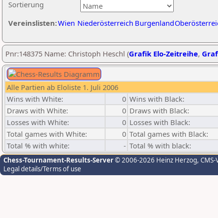
Sortierung
Vereinslisten:
Wien
Niederösterreich
Burgenland
Oberösterrei
Pnr:148375 Name: Christoph Heschl (
Grafik Elo-Zeitreihe
,
Graf
Alle Partien ab Eloliste 1. Juli 2006
Wins with White:
0
Wins with Black:
Draws with White:
0
Draws with Black:
Losses with White:
0
Losses with Black:
Total games with White:
0
Total games with Black:
Total % with white:
-
Total % with black:
Chess-Tournament-Results-Server
© 2006-2026 Heinz Herzog
, CMS-
Legal details/Terms of use