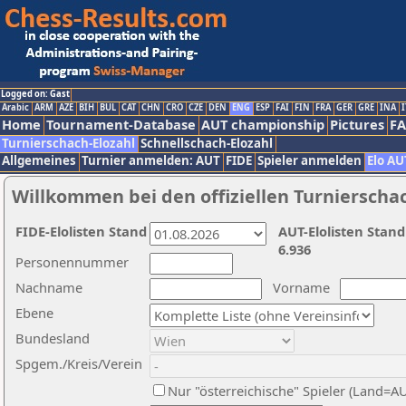
Logged on: Gast
Arabic
ARM
AZE
BIH
BUL
CAT
CHN
CRO
CZE
DEN
ENG
ESP
FAI
FIN
FRA
GER
GRE
INA
I
Home
Tournament-Database
AUT championship
Pictures
F
Turnierschach-Elozahl
Schnellschach-Elozahl
Allgemeines
Turnier anmelden: AUT
FIDE
Spieler anmelden
Elo AU
Willkommen bei den offiziellen Turnierscha
FIDE-Elolisten Stand
AUT-Elolisten Stand
6.936
Personennummer
Nachname
Vorname
Ebene
Bundesland
Spgem./Kreis/Verein
Nur "österreichische" Spieler (Land=A