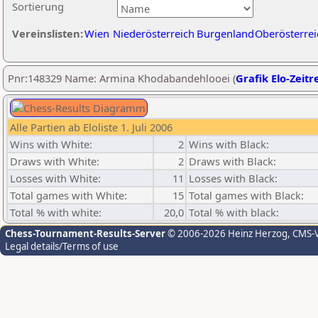
Sortierung
Vereinslisten:
Wien
Niederösterreich
Burgenland
Oberösterrei
Pnr:148329 Name: Armina Khodabandehlooei (
Grafik Elo-Zeitr
Alle Partien ab Eloliste 1. Juli 2006
Wins with White:
2
Wins with Black:
Draws with White:
2
Draws with Black:
Losses with White:
11
Losses with Black:
Total games with White:
15
Total games with Black:
Total % with white:
20,0
Total % with black:
Chess-Tournament-Results-Server
© 2006-2026 Heinz Herzog
, CMS-
Legal details/Terms of use