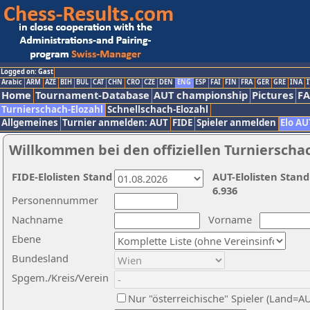
Logged on: Gast
Arabic
ARM
AZE
BIH
BUL
CAT
CHN
CRO
CZE
DEN
ENG
ESP
FAI
FIN
FRA
GER
GRE
INA
I
Home
Tournament-Database
AUT championship
Pictures
F
Turnierschach-Elozahl
Schnellschach-Elozahl
Allgemeines
Turnier anmelden: AUT
FIDE
Spieler anmelden
Elo AU
Willkommen bei den offiziellen Turnierscha
FIDE-Elolisten Stand
AUT-Elolisten Stand
6.936
Personennummer
Nachname
Vorname
Ebene
Bundesland
Spgem./Kreis/Verein
Nur "österreichische" Spieler (Land=A