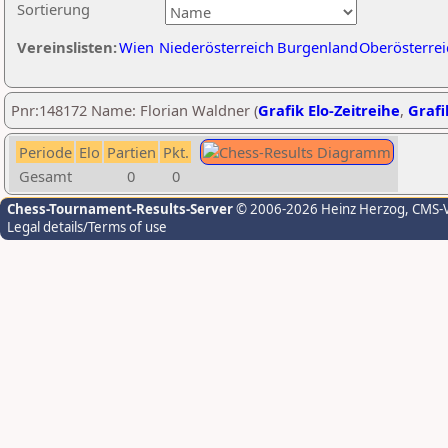
Sortierung
Vereinslisten:
Wien
Niederösterreich
Burgenland
Oberösterrei
Pnr:148172 Name: Florian Waldner (
Grafik Elo-Zeitreihe
,
Grafi
Periode
Elo
Partien
Pkt.
Gesamt
0
0
Chess-Tournament-Results-Server
© 2006-2026 Heinz Herzog
, CMS-
Legal details/Terms of use