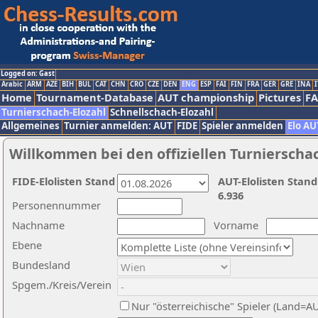
Logged on: Gast
Arabic
ARM
AZE
BIH
BUL
CAT
CHN
CRO
CZE
DEN
ENG
ESP
FAI
FIN
FRA
GER
GRE
INA
I
Home
Tournament-Database
AUT championship
Pictures
F
Turnierschach-Elozahl
Schnellschach-Elozahl
Allgemeines
Turnier anmelden: AUT
FIDE
Spieler anmelden
Elo AU
Willkommen bei den offiziellen Turnierscha
FIDE-Elolisten Stand
AUT-Elolisten Stand
6.936
Personennummer
Nachname
Vorname
Ebene
Bundesland
Spgem./Kreis/Verein
Nur "österreichische" Spieler (Land=A