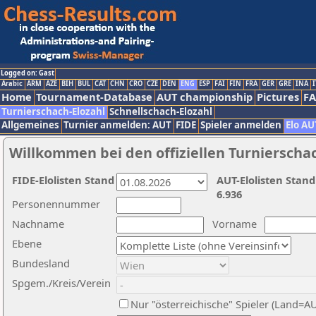
Logged on: Gast
Arabic
ARM
AZE
BIH
BUL
CAT
CHN
CRO
CZE
DEN
ENG
ESP
FAI
FIN
FRA
GER
GRE
INA
I
Home
Tournament-Database
AUT championship
Pictures
F
Turnierschach-Elozahl
Schnellschach-Elozahl
Allgemeines
Turnier anmelden: AUT
FIDE
Spieler anmelden
Elo AU
Willkommen bei den offiziellen Turnierscha
FIDE-Elolisten Stand
AUT-Elolisten Stand
6.936
Personennummer
Nachname
Vorname
Ebene
Bundesland
Spgem./Kreis/Verein
Nur "österreichische" Spieler (Land=A