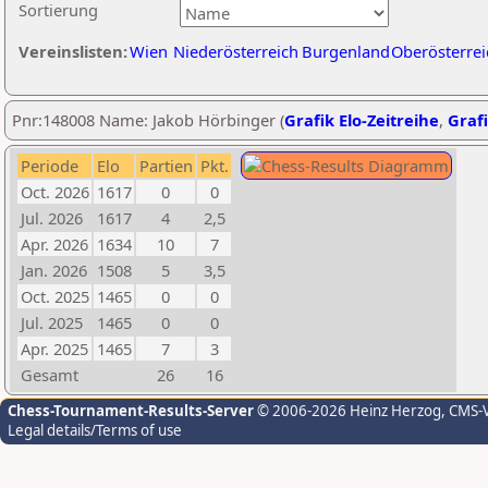
Sortierung
Vereinslisten:
Wien
Niederösterreich
Burgenland
Oberösterrei
Pnr:148008 Name: Jakob Hörbinger (
Grafik Elo-Zeitreihe
,
Grafi
Periode
Elo
Partien
Pkt.
Oct. 2026
1617
0
0
Jul. 2026
1617
4
2,5
Apr. 2026
1634
10
7
Jan. 2026
1508
5
3,5
Oct. 2025
1465
0
0
Jul. 2025
1465
0
0
Apr. 2025
1465
7
3
Gesamt
26
16
Chess-Tournament-Results-Server
© 2006-2026 Heinz Herzog
, CMS-
Legal details/Terms of use