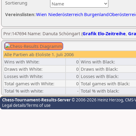
Sortierung
Vereinslisten:
Wien
Niederösterreich
Burgenland
Oberösterrei
Pnr:147694 Name: Danuta Schöngart (
Grafik Elo-Zeitreihe
,
Gra
Alle Partien ab Eloliste 1. Juli 2006
Wins with White:
0
Wins with Black:
Draws with White:
0
Draws with Black:
Losses with White:
0
Losses with Black:
Total games with White:
0
Total games with Black:
Total % with white:
-
Total % with black:
Chess-Tournament-Results-Server
© 2006-2026 Heinz Herzog
, CMS-
Legal details/Terms of use