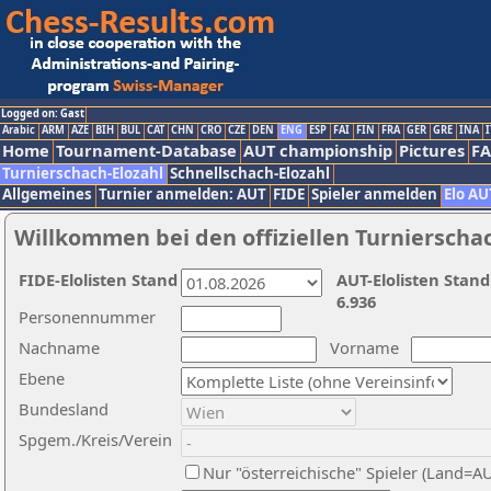
Logged on: Gast
Arabic
ARM
AZE
BIH
BUL
CAT
CHN
CRO
CZE
DEN
ENG
ESP
FAI
FIN
FRA
GER
GRE
INA
I
Home
Tournament-Database
AUT championship
Pictures
F
Turnierschach-Elozahl
Schnellschach-Elozahl
Allgemeines
Turnier anmelden: AUT
FIDE
Spieler anmelden
Elo AU
Willkommen bei den offiziellen Turnierscha
FIDE-Elolisten Stand
AUT-Elolisten Stand
6.936
Personennummer
Nachname
Vorname
Ebene
Bundesland
Spgem./Kreis/Verein
Nur "österreichische" Spieler (Land=A