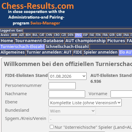
Logged on: Gast
Arabic
ARM
AZE
BIH
BUL
CAT
CHN
CRO
CZE
DEN
ENG
ESP
FAI
FIN
FRA
GER
GRE
INA
I
Home
Tournament-Database
AUT championship
Pictures
F
Turnierschach-Elozahl
Schnellschach-Elozahl
Allgemeines
Turnier anmelden: AUT
FIDE
Spieler anmelden
Elo AU
Willkommen bei den offiziellen Turnierscha
FIDE-Elolisten Stand
AUT-Elolisten Stand
6.936
Personennummer
Nachname
Vorname
Ebene
Bundesland
Spgem./Kreis/Verein
Nur "österreichische" Spieler (Land=A