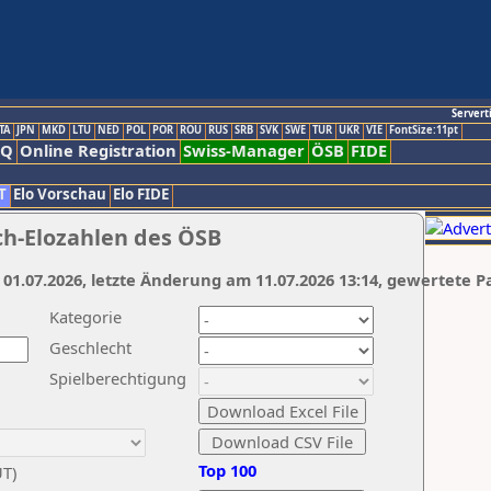
Servert
TA
JPN
MKD
LTU
NED
POL
POR
ROU
RUS
SRB
SVK
SWE
TUR
UKR
VIE
FontSize:11pt
AQ
Online Registration
Swiss-Manager
ÖSB
FIDE
T
Elo Vorschau
Elo FIDE
ch-Elozahlen des ÖSB
 01.07.2026, letzte Änderung am 11.07.2026 13:14, gewertete P
Kategorie
Geschlecht
Spielberechtigung
Top 100
UT)