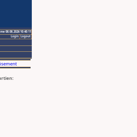
ime 08.08.2026 10:40:11
Login
Logout
artien: