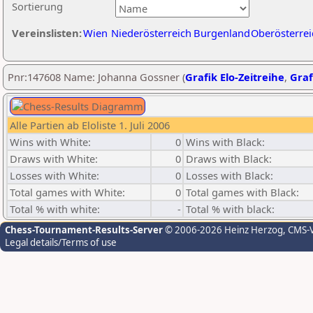
Sortierung
Vereinslisten:
Wien
Niederösterreich
Burgenland
Oberösterrei
Pnr:147608 Name: Johanna Gossner (
Grafik Elo-Zeitreihe
,
Graf
Alle Partien ab Eloliste 1. Juli 2006
Wins with White:
0
Wins with Black:
Draws with White:
0
Draws with Black:
Losses with White:
0
Losses with Black:
Total games with White:
0
Total games with Black:
Total % with white:
-
Total % with black:
Chess-Tournament-Results-Server
© 2006-2026 Heinz Herzog
, CMS-
Legal details/Terms of use