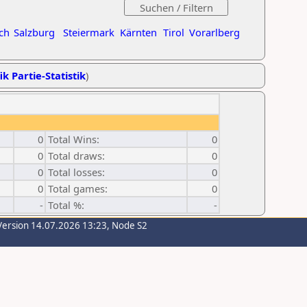
ch
Salzburg
Steiermark
Kärnten
Tirol
Vorarlberg
ik Partie-Statistik
)
0
Total Wins:
0
0
Total draws:
0
0
Total losses:
0
0
Total games:
0
-
Total %:
-
Version 14.07.2026 13:23, Node S2