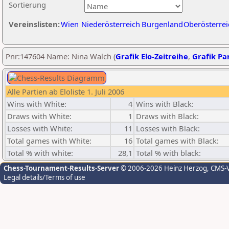
Sortierung
Vereinslisten:
Wien
Niederösterreich
Burgenland
Oberösterrei
Pnr:147604 Name: Nina Walch (
Grafik Elo-Zeitreihe
,
Grafik Par
Alle Partien ab Eloliste 1. Juli 2006
Wins with White:
4
Wins with Black:
Draws with White:
1
Draws with Black:
Losses with White:
11
Losses with Black:
Total games with White:
16
Total games with Black:
Total % with white:
28,1
Total % with black:
Chess-Tournament-Results-Server
© 2006-2026 Heinz Herzog
, CMS-
Legal details/Terms of use