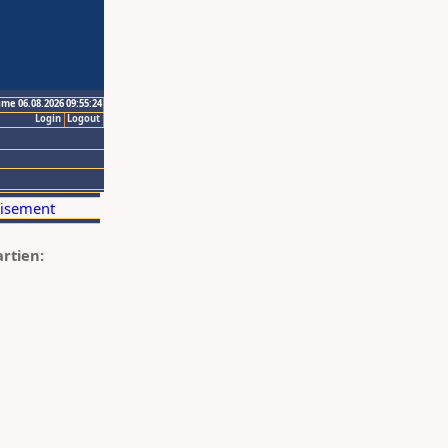
ime 06.08.2026 09:55:24
Login
Logout
artien: