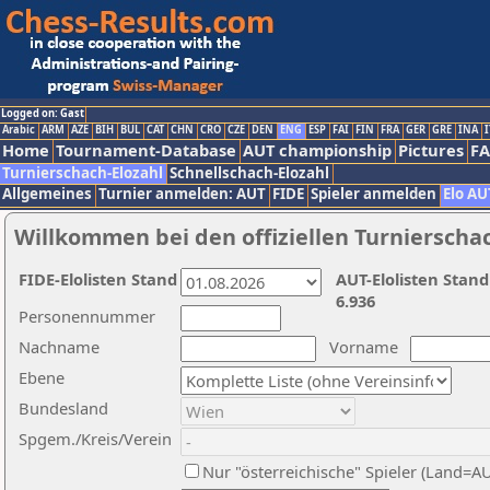
Logged on: Gast
Arabic
ARM
AZE
BIH
BUL
CAT
CHN
CRO
CZE
DEN
ENG
ESP
FAI
FIN
FRA
GER
GRE
INA
I
Home
Tournament-Database
AUT championship
Pictures
F
Turnierschach-Elozahl
Schnellschach-Elozahl
Allgemeines
Turnier anmelden: AUT
FIDE
Spieler anmelden
Elo AU
Willkommen bei den offiziellen Turnierscha
FIDE-Elolisten Stand
AUT-Elolisten Stand
6.936
Personennummer
Nachname
Vorname
Ebene
Bundesland
Spgem./Kreis/Verein
Nur "österreichische" Spieler (Land=A