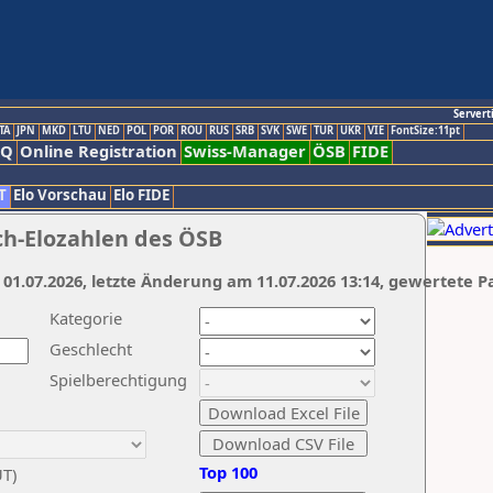
Servert
TA
JPN
MKD
LTU
NED
POL
POR
ROU
RUS
SRB
SVK
SWE
TUR
UKR
VIE
FontSize:11pt
AQ
Online Registration
Swiss-Manager
ÖSB
FIDE
T
Elo Vorschau
Elo FIDE
ch-Elozahlen des ÖSB
 01.07.2026, letzte Änderung am 11.07.2026 13:14, gewertete P
Kategorie
Geschlecht
Spielberechtigung
Top 100
UT)