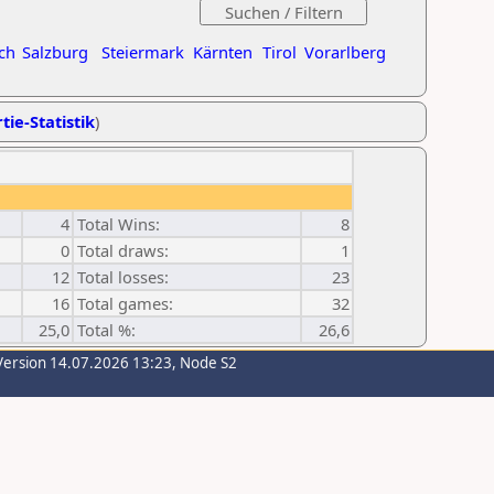
ch
Salzburg
Steiermark
Kärnten
Tirol
Vorarlberg
tie-Statistik
)
4
Total Wins:
8
0
Total draws:
1
12
Total losses:
23
16
Total games:
32
25,0
Total %:
26,6
Version 14.07.2026 13:23, Node S2