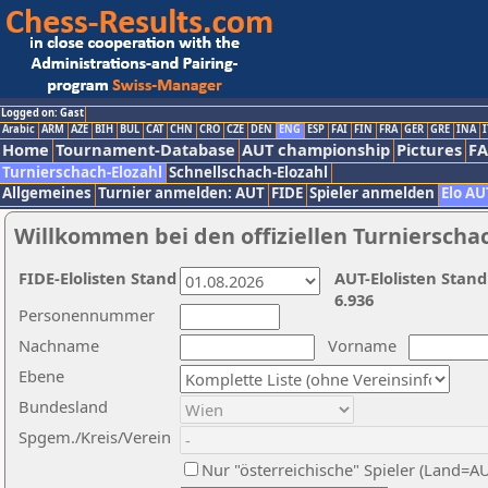
Logged on: Gast
Arabic
ARM
AZE
BIH
BUL
CAT
CHN
CRO
CZE
DEN
ENG
ESP
FAI
FIN
FRA
GER
GRE
INA
I
Home
Tournament-Database
AUT championship
Pictures
F
Turnierschach-Elozahl
Schnellschach-Elozahl
Allgemeines
Turnier anmelden: AUT
FIDE
Spieler anmelden
Elo AU
Willkommen bei den offiziellen Turnierscha
FIDE-Elolisten Stand
AUT-Elolisten Stand
6.936
Personennummer
Nachname
Vorname
Ebene
Bundesland
Spgem./Kreis/Verein
Nur "österreichische" Spieler (Land=A