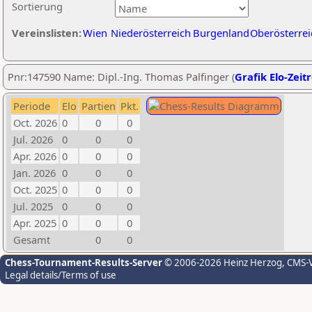
Sortierung
Vereinslisten:
Wien
Niederösterreich
Burgenland
Oberösterrei
Pnr:147590 Name: Dipl.-Ing. Thomas Palfinger (
Grafik Elo-Zeit
Periode
Elo
Partien
Pkt.
Oct. 2026
0
0
0
Jul. 2026
0
0
0
Apr. 2026
0
0
0
Jan. 2026
0
0
0
Oct. 2025
0
0
0
Jul. 2025
0
0
0
Apr. 2025
0
0
0
Gesamt
0
0
Chess-Tournament-Results-Server
© 2006-2026 Heinz Herzog
, CMS-
Legal details/Terms of use