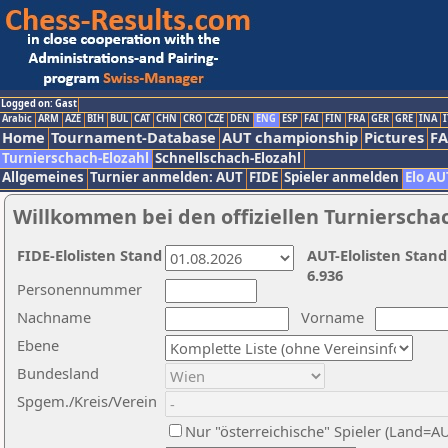
Logged on: Gast
Arabic
ARM
AZE
BIH
BUL
CAT
CHN
CRO
CZE
DEN
ENG
ESP
FAI
FIN
FRA
GER
GRE
INA
I
Home
Tournament-Database
AUT championship
Pictures
F
Turnierschach-Elozahl
Schnellschach-Elozahl
Allgemeines
Turnier anmelden: AUT
FIDE
Spieler anmelden
Elo AU
Willkommen bei den offiziellen Turnierscha
FIDE-Elolisten Stand
AUT-Elolisten Stand
6.936
Personennummer
Nachname
Vorname
Ebene
Bundesland
Spgem./Kreis/Verein
Nur "österreichische" Spieler (Land=A