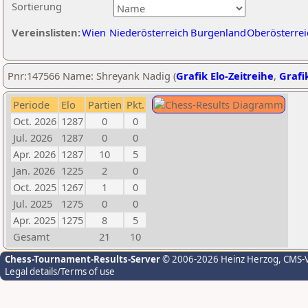
Sortierung
Vereinslisten:
Wien
Niederösterreich
Burgenland
Oberösterrei
Pnr:147566 Name: Shreyank Nadig (
Grafik Elo-Zeitreihe
,
Grafik
Periode
Elo
Partien
Pkt.
Oct. 2026
1287
0
0
Jul. 2026
1287
0
0
Apr. 2026
1287
10
5
Jan. 2026
1225
2
0
Oct. 2025
1267
1
0
Jul. 2025
1275
0
0
Apr. 2025
1275
8
5
Gesamt
21
10
Chess-Tournament-Results-Server
© 2006-2026 Heinz Herzog
, CMS-
Legal details/Terms of use