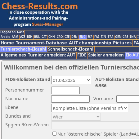
Logged on: Gast
Arabic
ARM
AZE
BIH
BUL
CAT
CHN
CRO
CZE
DEN
ENG
ESP
FAI
FIN
FRA
GER
GRE
INA
I
Home
Tournament-Database
AUT championship
Pictures
F
Turnierschach-Elozahl
Schnellschach-Elozahl
Allgemeines
Turnier anmelden: AUT
FIDE
Spieler anmelden
Elo AU
Willkommen bei den offiziellen Turnierscha
FIDE-Elolisten Stand
AUT-Elolisten Stand
6.936
Personennummer
Nachname
Vorname
Ebene
Bundesland
Spgem./Kreis/Verein
Nur "österreichische" Spieler (Land=A