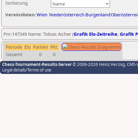
Sortierung
Vereinslisten:
Wien
Niederösterreich
Burgenland
Oberösterrei
Pnr:147549 Name: Tobias Aicher (
Grafik Elo-Zeitreihe
,
Grafik P
Periode
Elo
Partien
Pkt.
Gesamt
0
0
Chess-Tournament-Results-Server
© 2006-2026 Heinz Herzog
, CMS-
Legal details/Terms of use