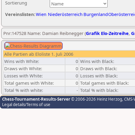
Sortierung
Vereinslisten:
Wien
Niederösterreich
Burgenland
Oberösterrei
Pnr:147528 Name: Damian Reibnegger (
Grafik Elo-Zeitreihe
,
G
Alle Partien ab Eloliste 1. Juli 2006
Wins with White:
0
Wins with Black:
Draws with White:
0
Draws with Black:
Losses with White:
0
Losses with Black:
Total games with White:
0
Total games with Black:
Total % with white:
-
Total % with black:
Chess-Tournament-Results-Server
© 2006-2026 Heinz Herzog
, CMS-
Legal details/Terms of use