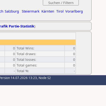
ch
Salzburg
Steiermark
Kärnten
Tirol
Vorarlberg
rafik Partie-Statistik
)
0
Total Wins:
0
0
Total draws:
0
0
Total losses:
0
0
Total games:
0
-
Total %:
-
Version 14.07.2026 13:23, Node S2