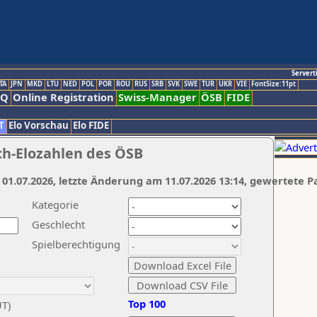
Servert
TA
JPN
MKD
LTU
NED
POL
POR
ROU
RUS
SRB
SVK
SWE
TUR
UKR
VIE
FontSize:11pt
AQ
Online Registration
Swiss-Manager
ÖSB
FIDE
T
Elo Vorschau
Elo FIDE
ch-Elozahlen des ÖSB
 01.07.2026, letzte Änderung am 11.07.2026 13:14, gewertete P
Kategorie
Geschlecht
Spielberechtigung
Top 100
UT)