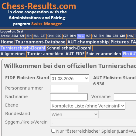
Logged on: Gast
Arabic
ARM
AZE
BIH
BUL
CAT
CHN
CRO
CZE
DEN
ENG
ESP
FAI
FIN
FRA
GER
GRE
INA
I
Home
Tournament-Database
AUT championship
Pictures
F
Turnierschach-Elozahl
Schnellschach-Elozahl
Allgemeines
Turnier anmelden: AUT
FIDE
Spieler anmelden
Elo AU
Willkommen bei den offiziellen Turnierscha
FIDE-Elolisten Stand
AUT-Elolisten Stand
6.936
Personennummer
Nachname
Vorname
Ebene
Bundesland
Spgem./Kreis/Verein
Nur "österreichische" Spieler (Land=A