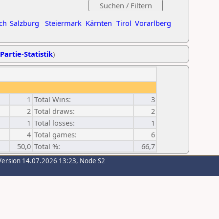
ch
Salzburg
Steiermark
Kärnten
Tirol
Vorarlberg
Partie-Statistik
)
1
Total Wins:
3
2
Total draws:
2
1
Total losses:
1
4
Total games:
6
50,0
Total %:
66,7
Version 14.07.2026 13:23, Node S2