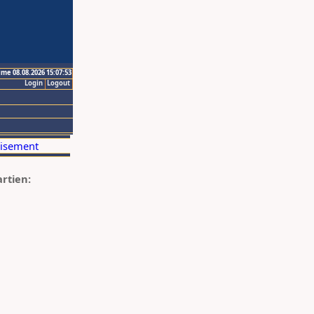
ime 08.08.2026 15:07:53
Login
Logout
artien: