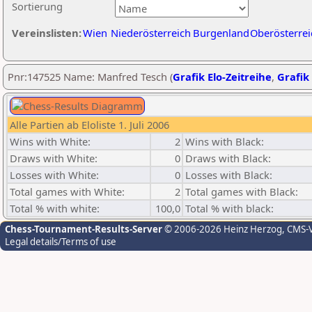
Sortierung
Vereinslisten:
Wien
Niederösterreich
Burgenland
Oberösterrei
Pnr:147525 Name: Manfred Tesch (
Grafik Elo-Zeitreihe
,
Grafik 
Alle Partien ab Eloliste 1. Juli 2006
Wins with White:
2
Wins with Black:
Draws with White:
0
Draws with Black:
Losses with White:
0
Losses with Black:
Total games with White:
2
Total games with Black:
Total % with white:
100,0
Total % with black:
Chess-Tournament-Results-Server
© 2006-2026 Heinz Herzog
, CMS-
Legal details/Terms of use