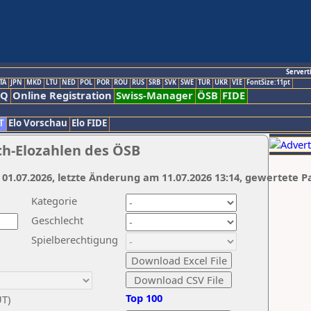
Servert
TA
JPN
MKD
LTU
NED
POL
POR
ROU
RUS
SRB
SVK
SWE
TUR
UKR
VIE
FontSize:11pt
AQ
Online Registration
Swiss-Manager
ÖSB
FIDE
T
Elo Vorschau
Elo FIDE
ch-Elozahlen des ÖSB
 01.07.2026, letzte Änderung am 11.07.2026 13:14, gewertete P
Kategorie
Geschlecht
Spielberechtigung
Top 100
UT)