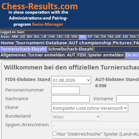
Logged on: Gast
Arabic
ARM
AZE
BIH
BUL
CAT
CHN
CRO
CZE
DEN
ENG
ESP
FAI
FIN
FRA
GER
GRE
INA
I
Home
Tournament-Database
AUT championship
Pictures
F
Turnierschach-Elozahl
Schnellschach-Elozahl
Allgemeines
Turnier anmelden: AUT
FIDE
Spieler anmelden
Elo AU
Willkommen bei den offiziellen Turnierscha
FIDE-Elolisten Stand
AUT-Elolisten Stand
6.936
Personennummer
Nachname
Vorname
Ebene
Bundesland
Spgem./Kreis/Verein
Nur "österreichische" Spieler (Land=A