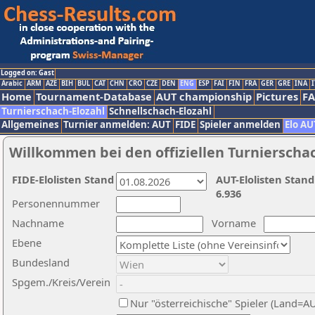
Logged on: Gast
Arabic
ARM
AZE
BIH
BUL
CAT
CHN
CRO
CZE
DEN
ENG
ESP
FAI
FIN
FRA
GER
GRE
INA
I
Home
Tournament-Database
AUT championship
Pictures
F
Turnierschach-Elozahl
Schnellschach-Elozahl
Allgemeines
Turnier anmelden: AUT
FIDE
Spieler anmelden
Elo AU
Willkommen bei den offiziellen Turnierscha
FIDE-Elolisten Stand
AUT-Elolisten Stand
6.936
Personennummer
Nachname
Vorname
Ebene
Bundesland
Spgem./Kreis/Verein
Nur "österreichische" Spieler (Land=A