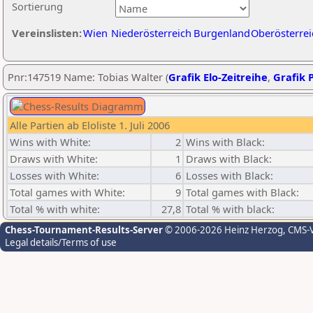
Sortierung
Vereinslisten:
Wien
Niederösterreich
Burgenland
Oberösterrei
Pnr:147519 Name: Tobias Walter (
Grafik Elo-Zeitreihe
,
Grafik P
Alle Partien ab Eloliste 1. Juli 2006
Wins with White:
2
Wins with Black:
Draws with White:
1
Draws with Black:
Losses with White:
6
Losses with Black:
Total games with White:
9
Total games with Black:
Total % with white:
27,8
Total % with black:
Chess-Tournament-Results-Server
© 2006-2026 Heinz Herzog
, CMS-
Legal details/Terms of use