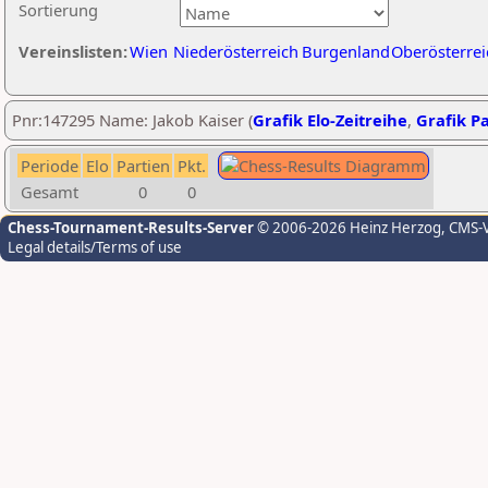
Sortierung
Vereinslisten:
Wien
Niederösterreich
Burgenland
Oberösterrei
Pnr:147295 Name: Jakob Kaiser (
Grafik Elo-Zeitreihe
,
Grafik Pa
Periode
Elo
Partien
Pkt.
Gesamt
0
0
Chess-Tournament-Results-Server
© 2006-2026 Heinz Herzog
, CMS-
Legal details/Terms of use