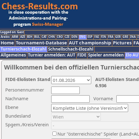
Logged on: Gast
Arabic
ARM
AZE
BIH
BUL
CAT
CHN
CRO
CZE
DEN
ENG
ESP
FAI
FIN
FRA
GER
GRE
INA
I
Home
Tournament-Database
AUT championship
Pictures
F
Turnierschach-Elozahl
Schnellschach-Elozahl
Allgemeines
Turnier anmelden: AUT
FIDE
Spieler anmelden
Elo AU
Willkommen bei den offiziellen Turnierscha
FIDE-Elolisten Stand
AUT-Elolisten Stand
6.936
Personennummer
Nachname
Vorname
Ebene
Bundesland
Spgem./Kreis/Verein
Nur "österreichische" Spieler (Land=A