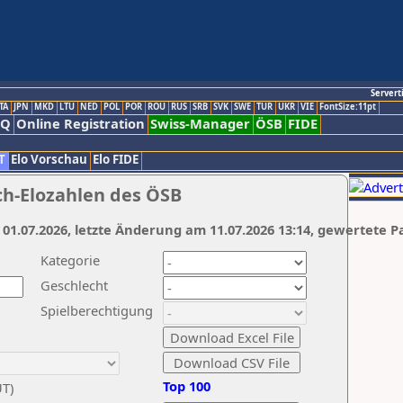
Servert
TA
JPN
MKD
LTU
NED
POL
POR
ROU
RUS
SRB
SVK
SWE
TUR
UKR
VIE
FontSize:11pt
AQ
Online Registration
Swiss-Manager
ÖSB
FIDE
T
Elo Vorschau
Elo FIDE
ch-Elozahlen des ÖSB
 01.07.2026, letzte Änderung am 11.07.2026 13:14, gewertete P
Kategorie
Geschlecht
Spielberechtigung
Top 100
UT)