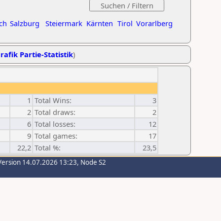
ch
Salzburg
Steiermark
Kärnten
Tirol
Vorarlberg
rafik Partie-Statistik
)
1
Total Wins:
3
2
Total draws:
2
6
Total losses:
12
9
Total games:
17
22,2
Total %:
23,5
Version 14.07.2026 13:23, Node S2