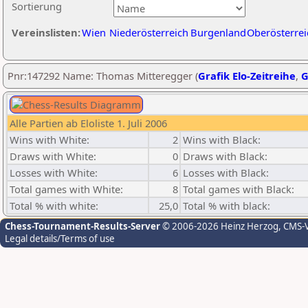
Sortierung
Vereinslisten:
Wien
Niederösterreich
Burgenland
Oberösterrei
Pnr:147292 Name: Thomas Mitteregger (
Grafik Elo-Zeitreihe
,
G
Alle Partien ab Eloliste 1. Juli 2006
Wins with White:
2
Wins with Black:
Draws with White:
0
Draws with Black:
Losses with White:
6
Losses with Black:
Total games with White:
8
Total games with Black:
Total % with white:
25,0
Total % with black:
Chess-Tournament-Results-Server
© 2006-2026 Heinz Herzog
, CMS-
Legal details/Terms of use