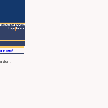
ime 06.08.2026 12:29:49
Login
Logout
artien: