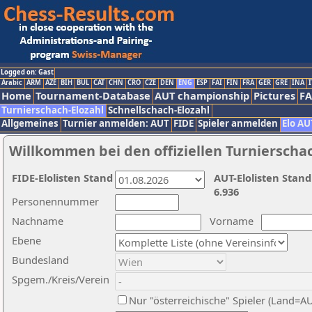
Logged on: Gast
Arabic
ARM
AZE
BIH
BUL
CAT
CHN
CRO
CZE
DEN
ENG
ESP
FAI
FIN
FRA
GER
GRE
INA
I
Home
Tournament-Database
AUT championship
Pictures
F
Turnierschach-Elozahl
Schnellschach-Elozahl
Allgemeines
Turnier anmelden: AUT
FIDE
Spieler anmelden
Elo AU
Willkommen bei den offiziellen Turnierscha
FIDE-Elolisten Stand
AUT-Elolisten Stand
6.936
Personennummer
Nachname
Vorname
Ebene
Bundesland
Spgem./Kreis/Verein
Nur "österreichische" Spieler (Land=A