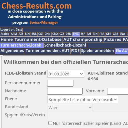
Logged on: Gast
Arabic
ARM
AZE
BIH
BUL
CAT
CHN
CRO
CZE
DEN
ENG
ESP
FAI
FIN
FRA
GER
GRE
INA
I
Home
Tournament-Database
AUT championship
Pictures
F
Turnierschach-Elozahl
Schnellschach-Elozahl
Allgemeines
Turnier anmelden: AUT
FIDE
Spieler anmelden
Elo AU
Willkommen bei den offiziellen Turnierscha
FIDE-Elolisten Stand
AUT-Elolisten Stand
6.936
Personennummer
Nachname
Vorname
Ebene
Bundesland
Spgem./Kreis/Verein
Nur "österreichische" Spieler (Land=A