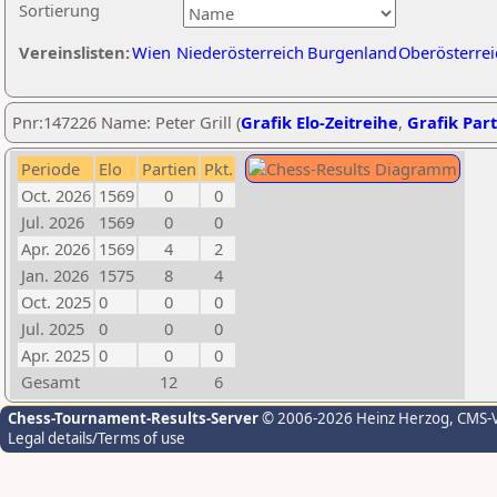
Sortierung
Vereinslisten:
Wien
Niederösterreich
Burgenland
Oberösterrei
Pnr:147226 Name: Peter Grill (
Grafik Elo-Zeitreihe
,
Grafik Part
Periode
Elo
Partien
Pkt.
Oct. 2026
1569
0
0
Jul. 2026
1569
0
0
Apr. 2026
1569
4
2
Jan. 2026
1575
8
4
Oct. 2025
0
0
0
Jul. 2025
0
0
0
Apr. 2025
0
0
0
Gesamt
12
6
Chess-Tournament-Results-Server
© 2006-2026 Heinz Herzog
, CMS-
Legal details/Terms of use