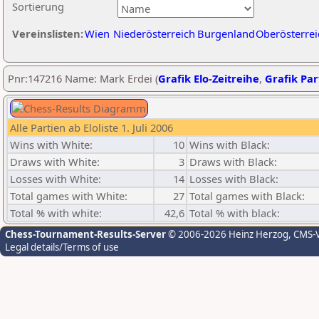
Sortierung
Vereinslisten:
Wien
Niederösterreich
Burgenland
Oberösterrei
Pnr:147216 Name: Mark Erdei (
Grafik Elo-Zeitreihe
,
Grafik Part
Alle Partien ab Eloliste 1. Juli 2006
Wins with White:
10
Wins with Black:
Draws with White:
3
Draws with Black:
Losses with White:
14
Losses with Black:
Total games with White:
27
Total games with Black:
Total % with white:
42,6
Total % with black:
Chess-Tournament-Results-Server
© 2006-2026 Heinz Herzog
, CMS-
Legal details/Terms of use