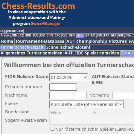
Logged on: Gast
Arabic
ARM
AZE
BIH
BUL
CAT
CHN
CRO
CZE
DEN
ENG
ESP
FAI
FIN
FRA
GER
GRE
INA
I
Home
Tournament-Database
AUT championship
Pictures
F
Turnierschach-Elozahl
Schnellschach-Elozahl
Allgemeines
Turnier anmelden: AUT
FIDE
Spieler anmelden
Elo AU
Willkommen bei den offiziellen Turnierscha
FIDE-Elolisten Stand
AUT-Elolisten Stand
6.936
Personennummer
Nachname
Vorname
Ebene
Bundesland
Spgem./Kreis/Verein
Nur "österreichische" Spieler (Land=A