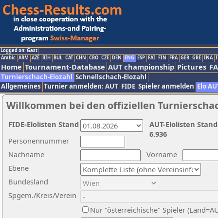
Logged on: Gast
Arabic
ARM
AZE
BIH
BUL
CAT
CHN
CRO
CZE
DEN
ENG
ESP
FAI
FIN
FRA
GER
GRE
INA
I
Home
Tournament-Database
AUT championship
Pictures
F
Turnierschach-Elozahl
Schnellschach-Elozahl
Allgemeines
Turnier anmelden: AUT
FIDE
Spieler anmelden
Elo AU
Willkommen bei den offiziellen Turnierscha
FIDE-Elolisten Stand
AUT-Elolisten Stand
6.936
Personennummer
Nachname
Vorname
Ebene
Bundesland
Spgem./Kreis/Verein
Nur "österreichische" Spieler (Land=A