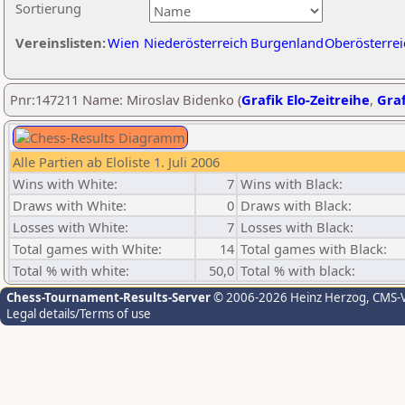
Sortierung
Vereinslisten:
Wien
Niederösterreich
Burgenland
Oberösterrei
Pnr:147211 Name: Miroslav Bidenko (
Grafik Elo-Zeitreihe
,
Graf
Alle Partien ab Eloliste 1. Juli 2006
Wins with White:
7
Wins with Black:
Draws with White:
0
Draws with Black:
Losses with White:
7
Losses with Black:
Total games with White:
14
Total games with Black:
Total % with white:
50,0
Total % with black:
Chess-Tournament-Results-Server
© 2006-2026 Heinz Herzog
, CMS-
Legal details/Terms of use