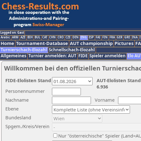
Logged on: Gast
Arabic
ARM
AZE
BIH
BUL
CAT
CHN
CRO
CZE
DEN
ENG
ESP
FAI
FIN
FRA
GER
GRE
INA
I
Home
Tournament-Database
AUT championship
Pictures
F
Turnierschach-Elozahl
Schnellschach-Elozahl
Allgemeines
Turnier anmelden: AUT
FIDE
Spieler anmelden
Elo AU
Willkommen bei den offiziellen Turnierscha
FIDE-Elolisten Stand
AUT-Elolisten Stand
6.936
Personennummer
Nachname
Vorname
Ebene
Bundesland
Spgem./Kreis/Verein
Nur "österreichische" Spieler (Land=A