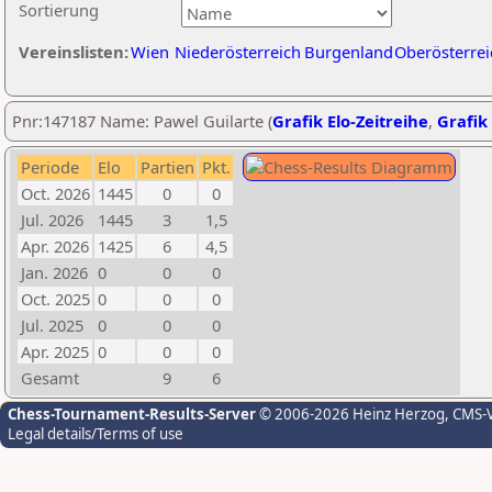
Sortierung
Vereinslisten:
Wien
Niederösterreich
Burgenland
Oberösterrei
Pnr:147187 Name: Pawel Guilarte (
Grafik Elo-Zeitreihe
,
Grafik 
Periode
Elo
Partien
Pkt.
Oct. 2026
1445
0
0
Jul. 2026
1445
3
1,5
Apr. 2026
1425
6
4,5
Jan. 2026
0
0
0
Oct. 2025
0
0
0
Jul. 2025
0
0
0
Apr. 2025
0
0
0
Gesamt
9
6
Chess-Tournament-Results-Server
© 2006-2026 Heinz Herzog
, CMS-
Legal details/Terms of use