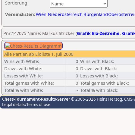
Sortierung
Vereinslisten:
Wien
Niederösterreich
Burgenland
Oberösterrei
Pnr:147075 Name: Markus Stricker (
Grafik Elo-Zeitreihe
,
Grafik
Alle Partien ab Eloliste 1. Juli 2006
Wins with White:
0
Wins with Black:
Draws with White:
0
Draws with Black:
Losses with White:
0
Losses with Black:
Total games with White:
0
Total games with Black:
Total % with white:
-
Total % with black:
Chess-Tournament-Results-Server
© 2006-2026 Heinz Herzog
, CMS-
Legal details/Terms of use