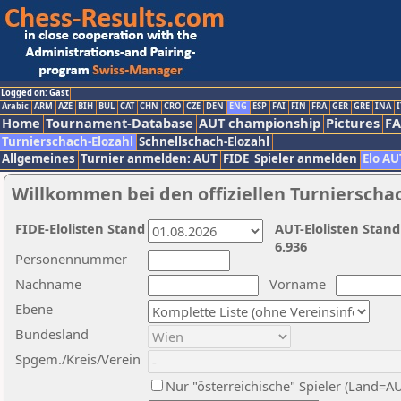
Logged on: Gast
Arabic
ARM
AZE
BIH
BUL
CAT
CHN
CRO
CZE
DEN
ENG
ESP
FAI
FIN
FRA
GER
GRE
INA
I
Home
Tournament-Database
AUT championship
Pictures
F
Turnierschach-Elozahl
Schnellschach-Elozahl
Allgemeines
Turnier anmelden: AUT
FIDE
Spieler anmelden
Elo AU
Willkommen bei den offiziellen Turnierscha
FIDE-Elolisten Stand
AUT-Elolisten Stand
6.936
Personennummer
Nachname
Vorname
Ebene
Bundesland
Spgem./Kreis/Verein
Nur "österreichische" Spieler (Land=A