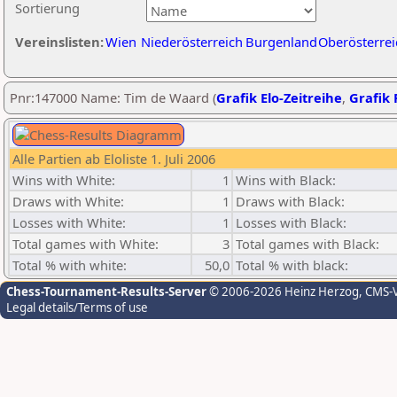
Sortierung
Vereinslisten:
Wien
Niederösterreich
Burgenland
Oberösterrei
Pnr:147000 Name: Tim de Waard (
Grafik Elo-Zeitreihe
,
Grafik 
Alle Partien ab Eloliste 1. Juli 2006
Wins with White:
1
Wins with Black:
Draws with White:
1
Draws with Black:
Losses with White:
1
Losses with Black:
Total games with White:
3
Total games with Black:
Total % with white:
50,0
Total % with black:
Chess-Tournament-Results-Server
© 2006-2026 Heinz Herzog
, CMS-
Legal details/Terms of use