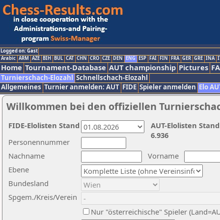
Logged on: Gast
Arabic
ARM
AZE
BIH
BUL
CAT
CHN
CRO
CZE
DEN
ENG
ESP
FAI
FIN
FRA
GER
GRE
INA
I
Home
Tournament-Database
AUT championship
Pictures
F
Turnierschach-Elozahl
Schnellschach-Elozahl
Allgemeines
Turnier anmelden: AUT
FIDE
Spieler anmelden
Elo AU
Willkommen bei den offiziellen Turnierscha
FIDE-Elolisten Stand
AUT-Elolisten Stand
6.936
Personennummer
Nachname
Vorname
Ebene
Bundesland
Spgem./Kreis/Verein
Nur "österreichische" Spieler (Land=A