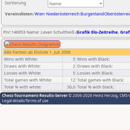
Sortierung
Vereinslisten:
Wien
Niederösterreich
Burgenland
Oberösterrei
Pnr:146953 Name: Levan Schultheiß (
Grafik Elo-Zeitreihe
,
Graf
Alle Partien ab Eloliste 1. Juli 2006
Wins with White:
5
Wins with Black:
Draws with White:
2
Draws with Black:
Losses with White:
5
Losses with Black:
Total games with White:
12
Total games with Black:
Total % with white:
50,0
Total % with black:
Chess-Tournament-Results-Server
© 2006-2026 Heinz Herzog
, CMS-
Legal details/Terms of use