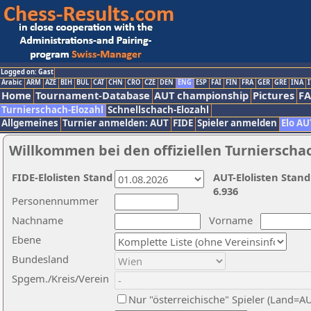
Logged on: Gast
Arabic
ARM
AZE
BIH
BUL
CAT
CHN
CRO
CZE
DEN
ENG
ESP
FAI
FIN
FRA
GER
GRE
INA
I
Home
Tournament-Database
AUT championship
Pictures
F
Turnierschach-Elozahl
Schnellschach-Elozahl
Allgemeines
Turnier anmelden: AUT
FIDE
Spieler anmelden
Elo AU
Willkommen bei den offiziellen Turnierscha
FIDE-Elolisten Stand
AUT-Elolisten Stand
6.936
Personennummer
Nachname
Vorname
Ebene
Bundesland
Spgem./Kreis/Verein
Nur "österreichische" Spieler (Land=A