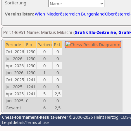
Sortierung
Vereinslisten:
Wien
Niederösterreich
Burgenland
Oberösterrei
Pnr:146951 Name: Markus Mikschi (
Grafik Elo-Zeitreihe
,
Grafik
Periode
Elo
Partien
Pkt.
Oct. 2026
1230
0
0
Jul. 2026
1230
0
0
Apr. 2026
1230
0
0
Jan. 2026
1230
1
0
Oct. 2025
1241
0
0
Jul. 2025
1241
0
0
Apr. 2025
1241
5
2,5
Jan. 2025
0
0
0
Gesamt
6
2,5
Chess-Tournament-Results-Server
© 2006-2026 Heinz Herzog
, CMS-
Legal details/Terms of use