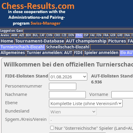
Logged on: Gast
Arabic
ARM
AZE
BIH
BUL
CAT
CHN
CRO
CZE
DEN
ENG
ESP
FAI
FIN
FRA
GER
GRE
INA
I
Home
Tournament-Database
AUT championship
Pictures
F
Turnierschach-Elozahl
Schnellschach-Elozahl
Allgemeines
Turnier anmelden: AUT
FIDE
Spieler anmelden
Elo AU
Willkommen bei den offiziellen Turnierscha
FIDE-Elolisten Stand
AUT-Elolisten Stand
6.936
Personennummer
Nachname
Vorname
Ebene
Bundesland
Spgem./Kreis/Verein
Nur "österreichische" Spieler (Land=A