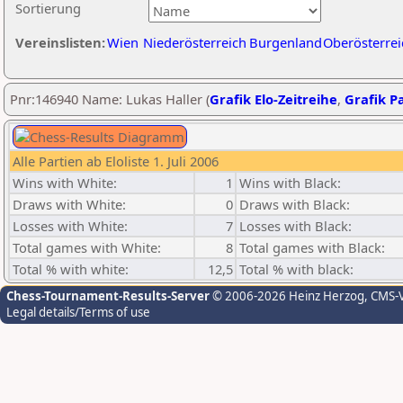
Sortierung
Vereinslisten:
Wien
Niederösterreich
Burgenland
Oberösterrei
Pnr:146940 Name: Lukas Haller (
Grafik Elo-Zeitreihe
,
Grafik Pa
Alle Partien ab Eloliste 1. Juli 2006
Wins with White:
1
Wins with Black:
Draws with White:
0
Draws with Black:
Losses with White:
7
Losses with Black:
Total games with White:
8
Total games with Black:
Total % with white:
12,5
Total % with black:
Chess-Tournament-Results-Server
© 2006-2026 Heinz Herzog
, CMS-
Legal details/Terms of use