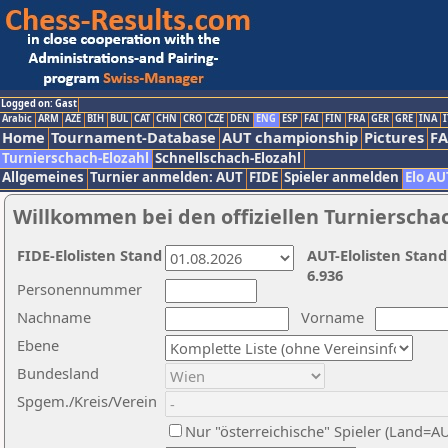
Logged on: Gast
Arabic
ARM
AZE
BIH
BUL
CAT
CHN
CRO
CZE
DEN
ENG
ESP
FAI
FIN
FRA
GER
GRE
INA
I
Home
Tournament-Database
AUT championship
Pictures
F
Turnierschach-Elozahl
Schnellschach-Elozahl
Allgemeines
Turnier anmelden: AUT
FIDE
Spieler anmelden
Elo AU
Willkommen bei den offiziellen Turnierscha
FIDE-Elolisten Stand
AUT-Elolisten Stand
6.936
Personennummer
Nachname
Vorname
Ebene
Bundesland
Spgem./Kreis/Verein
Nur "österreichische" Spieler (Land=A