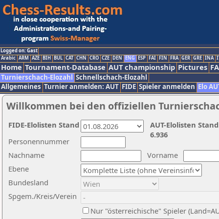
Logged on: Gast
Arabic
ARM
AZE
BIH
BUL
CAT
CHN
CRO
CZE
DEN
ENG
ESP
FAI
FIN
FRA
GER
GRE
INA
I
Home
Tournament-Database
AUT championship
Pictures
F
Turnierschach-Elozahl
Schnellschach-Elozahl
Allgemeines
Turnier anmelden: AUT
FIDE
Spieler anmelden
Elo AU
Willkommen bei den offiziellen Turnierscha
FIDE-Elolisten Stand
AUT-Elolisten Stand
6.936
Personennummer
Nachname
Vorname
Ebene
Bundesland
Spgem./Kreis/Verein
Nur "österreichische" Spieler (Land=A