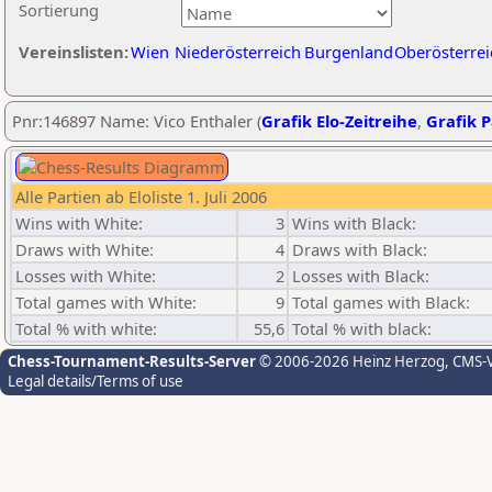
Sortierung
Vereinslisten:
Wien
Niederösterreich
Burgenland
Oberösterrei
Pnr:146897 Name: Vico Enthaler (
Grafik Elo-Zeitreihe
,
Grafik P
Alle Partien ab Eloliste 1. Juli 2006
Wins with White:
3
Wins with Black:
Draws with White:
4
Draws with Black:
Losses with White:
2
Losses with Black:
Total games with White:
9
Total games with Black:
Total % with white:
55,6
Total % with black:
Chess-Tournament-Results-Server
© 2006-2026 Heinz Herzog
, CMS-
Legal details/Terms of use