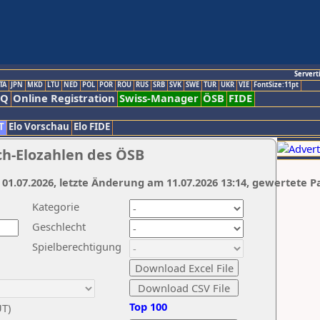
Servert
TA
JPN
MKD
LTU
NED
POL
POR
ROU
RUS
SRB
SVK
SWE
TUR
UKR
VIE
FontSize:11pt
AQ
Online Registration
Swiss-Manager
ÖSB
FIDE
T
Elo Vorschau
Elo FIDE
ch-Elozahlen des ÖSB
 01.07.2026, letzte Änderung am 11.07.2026 13:14, gewertete P
Kategorie
Geschlecht
Spielberechtigung
Top 100
UT)