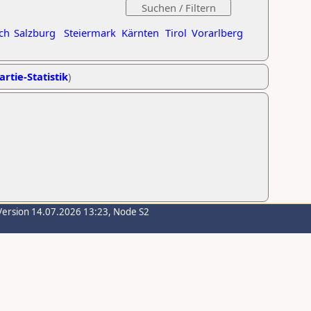
ch
Salzburg
Steiermark
Kärnten
Tirol
Vorarlberg
artie-Statistik
)
Version 14.07.2026 13:23, Node S2