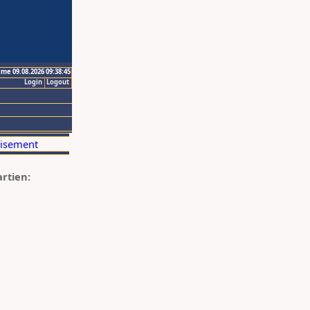
ime 09.08.2026 09:38:45
Login
Logout
artien: