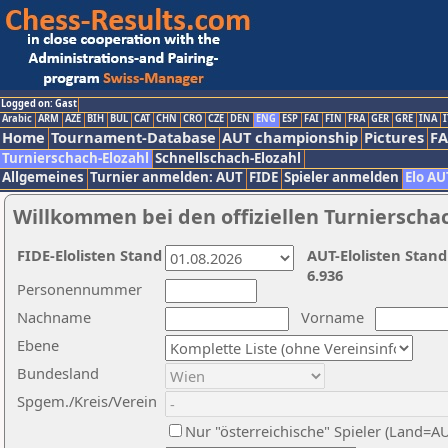
Logged on: Gast
Arabic
ARM
AZE
BIH
BUL
CAT
CHN
CRO
CZE
DEN
ENG
ESP
FAI
FIN
FRA
GER
GRE
INA
I
Home
Tournament-Database
AUT championship
Pictures
F
Turnierschach-Elozahl
Schnellschach-Elozahl
Allgemeines
Turnier anmelden: AUT
FIDE
Spieler anmelden
Elo AU
Willkommen bei den offiziellen Turnierscha
FIDE-Elolisten Stand
AUT-Elolisten Stand
6.936
Personennummer
Nachname
Vorname
Ebene
Bundesland
Spgem./Kreis/Verein
Nur "österreichische" Spieler (Land=A