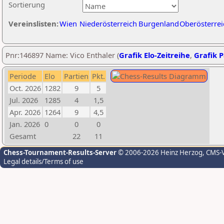
Sortierung
Vereinslisten:
Wien
Niederösterreich
Burgenland
Oberösterrei
Pnr:146897 Name: Vico Enthaler (
Grafik Elo-Zeitreihe
,
Grafik P
Periode
Elo
Partien
Pkt.
Oct. 2026
1282
9
5
Jul. 2026
1285
4
1,5
Apr. 2026
1264
9
4,5
Jan. 2026
0
0
0
Gesamt
22
11
Chess-Tournament-Results-Server
© 2006-2026 Heinz Herzog
, CMS-
Legal details/Terms of use