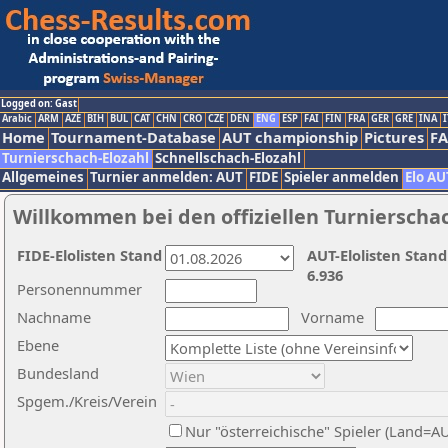
Logged on: Gast
Arabic
ARM
AZE
BIH
BUL
CAT
CHN
CRO
CZE
DEN
ENG
ESP
FAI
FIN
FRA
GER
GRE
INA
I
Home
Tournament-Database
AUT championship
Pictures
F
Turnierschach-Elozahl
Schnellschach-Elozahl
Allgemeines
Turnier anmelden: AUT
FIDE
Spieler anmelden
Elo AU
Willkommen bei den offiziellen Turnierscha
FIDE-Elolisten Stand
AUT-Elolisten Stand
6.936
Personennummer
Nachname
Vorname
Ebene
Bundesland
Spgem./Kreis/Verein
Nur "österreichische" Spieler (Land=A