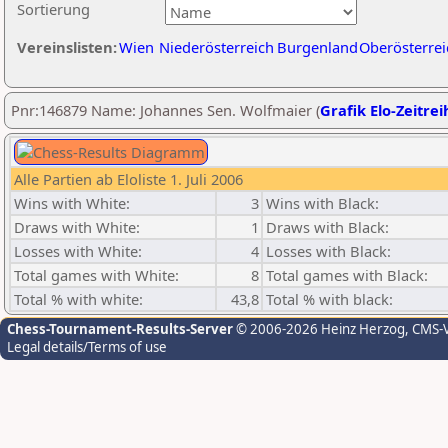
Sortierung
Vereinslisten:
Wien
Niederösterreich
Burgenland
Oberösterrei
Pnr:146879 Name: Johannes Sen. Wolfmaier (
Grafik Elo-Zeitrei
Alle Partien ab Eloliste 1. Juli 2006
Wins with White:
3
Wins with Black:
Draws with White:
1
Draws with Black:
Losses with White:
4
Losses with Black:
Total games with White:
8
Total games with Black:
Total % with white:
43,8
Total % with black:
Chess-Tournament-Results-Server
© 2006-2026 Heinz Herzog
, CMS-
Legal details/Terms of use