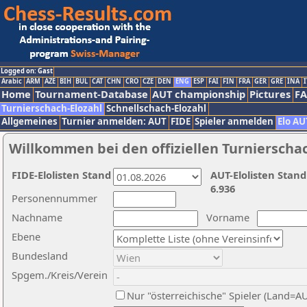
Logged on: Gast
Arabic
ARM
AZE
BIH
BUL
CAT
CHN
CRO
CZE
DEN
ENG
ESP
FAI
FIN
FRA
GER
GRE
INA
I
Home
Tournament-Database
AUT championship
Pictures
F
Turnierschach-Elozahl
Schnellschach-Elozahl
Allgemeines
Turnier anmelden: AUT
FIDE
Spieler anmelden
Elo AU
Willkommen bei den offiziellen Turnierscha
FIDE-Elolisten Stand
AUT-Elolisten Stand
6.936
Personennummer
Nachname
Vorname
Ebene
Bundesland
Spgem./Kreis/Verein
Nur "österreichische" Spieler (Land=A