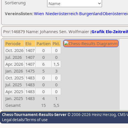
Sortierung
Vereinslisten:
Wien
Niederösterreich
Burgenland
Oberösterrei
Pnr:146879 Name: Johannes Sen. Wolfmaier (
Grafik Elo-Zeitrei
Periode
Elo
Partien
Pkt.
Oct. 2026
1407
0
0
Jul. 2026
1407
0
0
Apr. 2026
1407
6
1,5
Jan. 2026
1475
5
3
Oct. 2025
1483
0
0
Jul. 2025
1483
0
0
Apr. 2025
1483
0
0
Jan. 2025
1483
4
1
Gesamt
15
5,5
Chess-Tournament-Results-Server
© 2006-2026 Heinz Herzog
, CMS-
Legal details/Terms of use