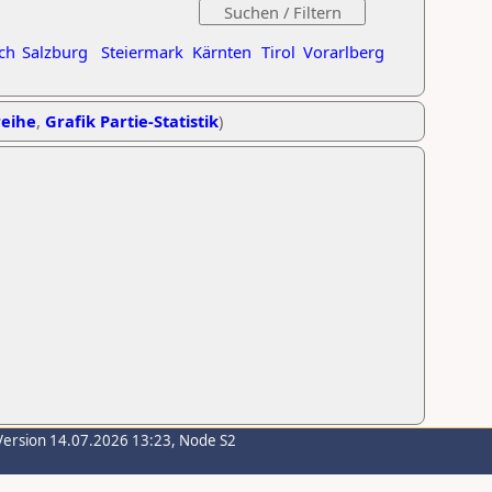
ch
Salzburg
Steiermark
Kärnten
Tirol
Vorarlberg
reihe
,
Grafik Partie-Statistik
)
Version 14.07.2026 13:23, Node S2