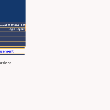
ime 08.08.2026 06:13:03
Login
Logout
artien: