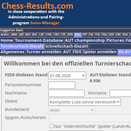
Logged on: Gast
Arabic
ARM
AZE
BIH
BUL
CAT
CHN
CRO
CZE
DEN
ENG
ESP
FAI
FIN
FRA
GER
GRE
INA
I
Home
Tournament-Database
AUT championship
Pictures
F
Turnierschach-Elozahl
Schnellschach-Elozahl
Allgemeines
Turnier anmelden: AUT
FIDE
Spieler anmelden
Elo AU
Willkommen bei den offiziellen Turnierscha
FIDE-Elolisten Stand
AUT-Elolisten Stand
6.936
Personennummer
Nachname
Vorname
Ebene
Bundesland
Spgem./Kreis/Verein
Nur "österreichische" Spieler (Land=A