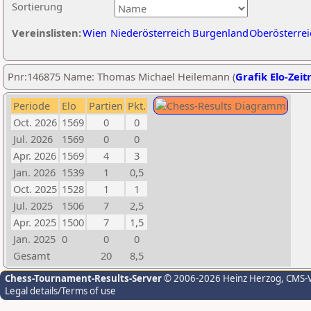
Sortierung
Vereinslisten:
Wien
Niederösterreich
Burgenland
Oberösterrei
Pnr:146875 Name: Thomas Michael Heilemann (
Grafik Elo-Zeit
Periode
Elo
Partien
Pkt.
Oct. 2026
1569
0
0
Jul. 2026
1569
0
0
Apr. 2026
1569
4
3
Jan. 2026
1539
1
0,5
Oct. 2025
1528
1
1
Jul. 2025
1506
7
2,5
Apr. 2025
1500
7
1,5
Jan. 2025
0
0
0
Gesamt
20
8,5
Chess-Tournament-Results-Server
© 2006-2026 Heinz Herzog
, CMS-
Legal details/Terms of use