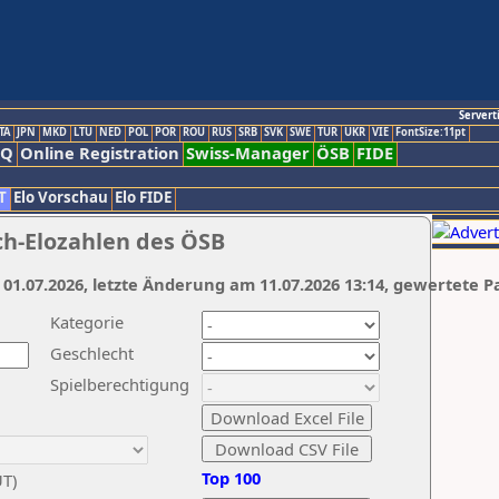
Servert
TA
JPN
MKD
LTU
NED
POL
POR
ROU
RUS
SRB
SVK
SWE
TUR
UKR
VIE
FontSize:11pt
AQ
Online Registration
Swiss-Manager
ÖSB
FIDE
T
Elo Vorschau
Elo FIDE
ch-Elozahlen des ÖSB
 01.07.2026, letzte Änderung am 11.07.2026 13:14, gewertete P
Kategorie
Geschlecht
Spielberechtigung
Top 100
UT)