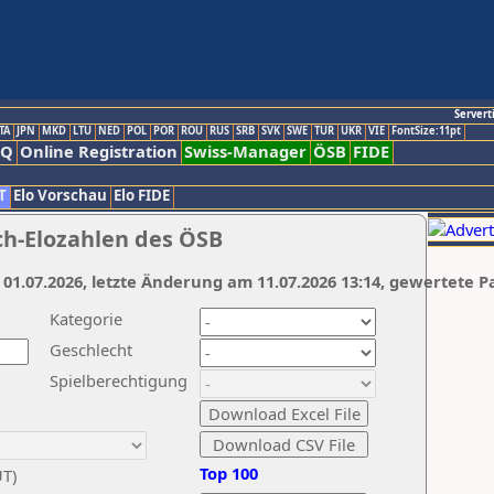
Servert
TA
JPN
MKD
LTU
NED
POL
POR
ROU
RUS
SRB
SVK
SWE
TUR
UKR
VIE
FontSize:11pt
AQ
Online Registration
Swiss-Manager
ÖSB
FIDE
T
Elo Vorschau
Elo FIDE
ch-Elozahlen des ÖSB
 01.07.2026, letzte Änderung am 11.07.2026 13:14, gewertete P
Kategorie
Geschlecht
Spielberechtigung
Top 100
UT)