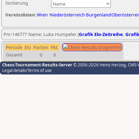
Sortierung
Vereinslisten:
Wien
Niederösterreich
Burgenland
Oberösterrei
Pnr:146777 Name: Luka Humpeler (
Grafik Elo-Zeitreihe
,
Grafik
Periode
Elo
Partien
Pkt.
Gesamt
0
0
Chess-Tournament-Results-Server
© 2006-2026 Heinz Herzog
, CMS-
Legal details/Terms of use