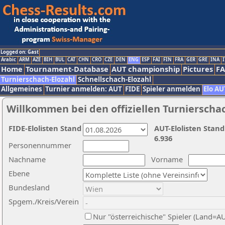
Logged on: Gast
Arabic
ARM
AZE
BIH
BUL
CAT
CHN
CRO
CZE
DEN
ENG
ESP
FAI
FIN
FRA
GER
GRE
INA
I
Home
Tournament-Database
AUT championship
Pictures
F
Turnierschach-Elozahl
Schnellschach-Elozahl
Allgemeines
Turnier anmelden: AUT
FIDE
Spieler anmelden
Elo AU
Willkommen bei den offiziellen Turnierscha
FIDE-Elolisten Stand
AUT-Elolisten Stand
6.936
Personennummer
Nachname
Vorname
Ebene
Bundesland
Spgem./Kreis/Verein
Nur "österreichische" Spieler (Land=A