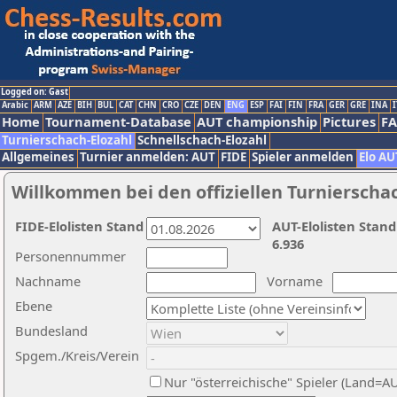
Logged on: Gast
Arabic
ARM
AZE
BIH
BUL
CAT
CHN
CRO
CZE
DEN
ENG
ESP
FAI
FIN
FRA
GER
GRE
INA
I
Home
Tournament-Database
AUT championship
Pictures
F
Turnierschach-Elozahl
Schnellschach-Elozahl
Allgemeines
Turnier anmelden: AUT
FIDE
Spieler anmelden
Elo AU
Willkommen bei den offiziellen Turnierscha
FIDE-Elolisten Stand
AUT-Elolisten Stand
6.936
Personennummer
Nachname
Vorname
Ebene
Bundesland
Spgem./Kreis/Verein
Nur "österreichische" Spieler (Land=A