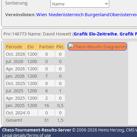
Sortierung
Vereinslisten:
Wien
Niederösterreich
Burgenland
Oberösterrei
Pnr:146773 Name: David Howett (
Grafik Elo-Zeitreihe
,
Grafik P
Periode
Elo
Partien
Pkt.
Oct. 2026
1200
0
0
Jul. 2026
1200
0
0
Apr. 2026
1200
0
0
Jan. 2026
1200
7
0
Oct. 2025
1200
0
0
Jul. 2025
1200
6
1
Apr. 2025
1200
2
0
Jan. 2025
1200
16
0,5
Oct. 2024
0
0
0
Gesamt
31
1,5
Chess-Tournament-Results-Server
© 2006-2026 Heinz Herzog
, CMS-
Legal details/Terms of use