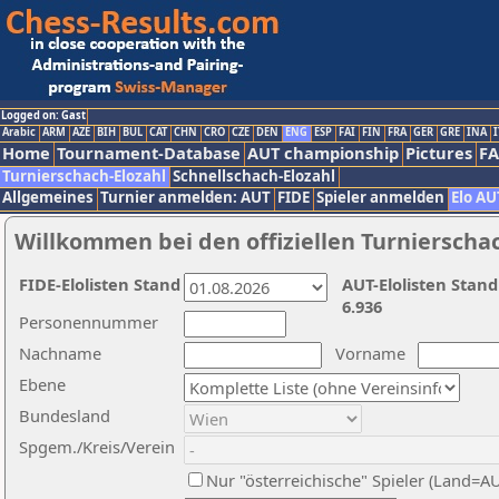
Logged on: Gast
Arabic
ARM
AZE
BIH
BUL
CAT
CHN
CRO
CZE
DEN
ENG
ESP
FAI
FIN
FRA
GER
GRE
INA
I
Home
Tournament-Database
AUT championship
Pictures
F
Turnierschach-Elozahl
Schnellschach-Elozahl
Allgemeines
Turnier anmelden: AUT
FIDE
Spieler anmelden
Elo AU
Willkommen bei den offiziellen Turnierscha
FIDE-Elolisten Stand
AUT-Elolisten Stand
6.936
Personennummer
Nachname
Vorname
Ebene
Bundesland
Spgem./Kreis/Verein
Nur "österreichische" Spieler (Land=A