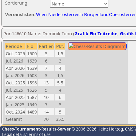
Sortierung
Vereinslisten:
Wien
Niederösterreich
Burgenland
Oberösterrei
Pnr:146610 Name: Dominik Tonn (
Grafik Elo-Zeitreihe
,
Grafik 
Periode
Elo
Partien
Pkt.
Oct. 2026
1600
5
1,5
Jul. 2026
1639
6
3
Apr. 2026
1639
7
4
Jan. 2026
1603
3
1,5
Oct. 2025
1596
13
5,5
Jul. 2025
1626
5
4
Apr. 2025
1587
10
6
Jan. 2025
1549
7
5
Oct. 2024
1489
14
5
Gesamt
70
35,5
Chess-Tournament-Results-Server
© 2006-2026 Heinz Herzog
, CMS-
Legal details/Terms of use