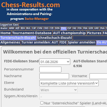
Logged on: Gast
Arabic
ARM
AZE
BIH
BUL
CAT
CHN
CRO
CZE
DEN
ENG
ESP
FAI
FIN
FRA
GER
GRE
INA
I
Home
Tournament-Database
AUT championship
Pictures
F
Turnierschach-Elozahl
Schnellschach-Elozahl
Allgemeines
Turnier anmelden: AUT
FIDE
Spieler anmelden
Elo AU
Willkommen bei den offiziellen Turnierscha
FIDE-Elolisten Stand
AUT-Elolisten Stand
6.936
Personennummer
Nachname
Vorname
Ebene
Bundesland
Spgem./Kreis/Verein
Nur "österreichische" Spieler (Land=A