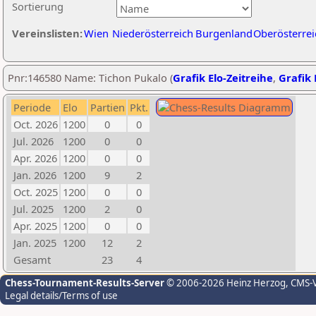
Sortierung
Vereinslisten:
Wien
Niederösterreich
Burgenland
Oberösterrei
Pnr:146580 Name: Tichon Pukalo (
Grafik Elo-Zeitreihe
,
Grafik 
Periode
Elo
Partien
Pkt.
Oct. 2026
1200
0
0
Jul. 2026
1200
0
0
Apr. 2026
1200
0
0
Jan. 2026
1200
9
2
Oct. 2025
1200
0
0
Jul. 2025
1200
2
0
Apr. 2025
1200
0
0
Jan. 2025
1200
12
2
Gesamt
23
4
Chess-Tournament-Results-Server
© 2006-2026 Heinz Herzog
, CMS-
Legal details/Terms of use