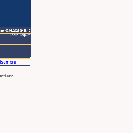
ime 09.08.2026 09:45:12
Login
Logout
artien: