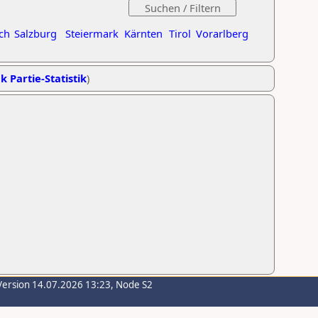
ch
Salzburg
Steiermark
Kärnten
Tirol
Vorarlberg
k Partie-Statistik
)
Version 14.07.2026 13:23, Node S2