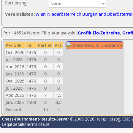
Sortierung
Vereinslisten:
Wien
Niederösterreich
Burgenland
Oberösterrei
Pnr:146534 Name: Filip Atanasovski (
Grafik Elo-Zeitreihe
,
Grafi
Periode
Elo
Partien
Pkt.
Oct. 2026
1476
0
0
Jul. 2026
1476
0
0
Apr. 2026
1476
0
0
Jan. 2026
1476
0
0
Oct. 2025
1476
0
0
Jul. 2025
1476
0
0
Apr. 2025
1476
7
1,5
Jan. 2025
1508
8
3,5
Gesamt
15
5
Chess-Tournament-Results-Server
© 2006-2026 Heinz Herzog
, CMS-
Legal details/Terms of use