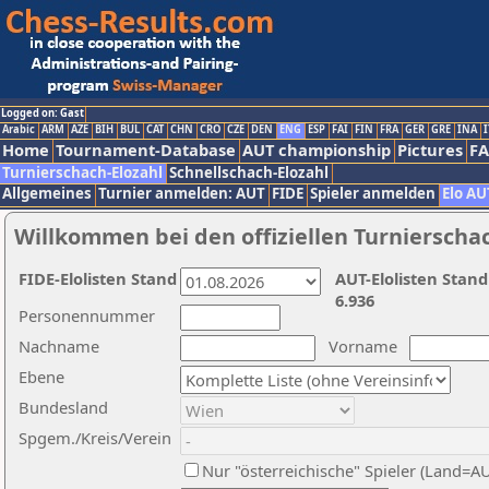
Logged on: Gast
Arabic
ARM
AZE
BIH
BUL
CAT
CHN
CRO
CZE
DEN
ENG
ESP
FAI
FIN
FRA
GER
GRE
INA
I
Home
Tournament-Database
AUT championship
Pictures
F
Turnierschach-Elozahl
Schnellschach-Elozahl
Allgemeines
Turnier anmelden: AUT
FIDE
Spieler anmelden
Elo AU
Willkommen bei den offiziellen Turnierscha
FIDE-Elolisten Stand
AUT-Elolisten Stand
6.936
Personennummer
Nachname
Vorname
Ebene
Bundesland
Spgem./Kreis/Verein
Nur "österreichische" Spieler (Land=A