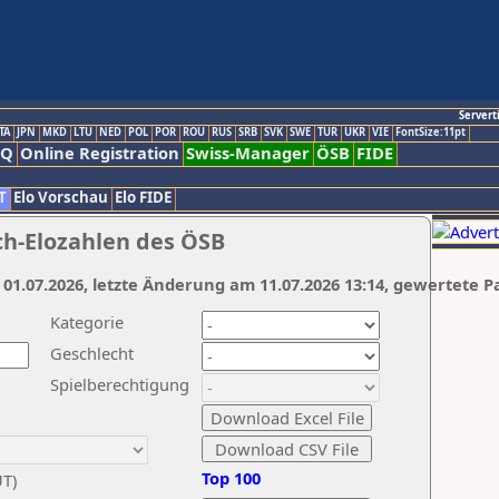
Servert
TA
JPN
MKD
LTU
NED
POL
POR
ROU
RUS
SRB
SVK
SWE
TUR
UKR
VIE
FontSize:11pt
AQ
Online Registration
Swiss-Manager
ÖSB
FIDE
T
Elo Vorschau
Elo FIDE
ch-Elozahlen des ÖSB
 01.07.2026, letzte Änderung am 11.07.2026 13:14, gewertete P
Kategorie
Geschlecht
Spielberechtigung
Top 100
UT)