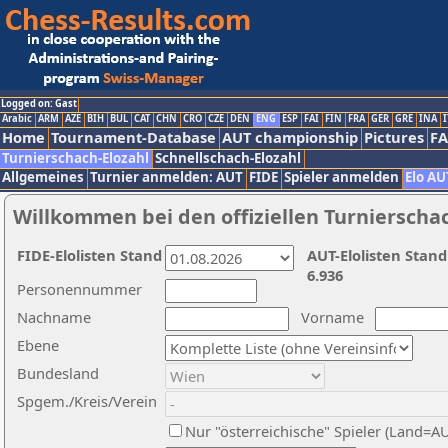
Logged on: Gast
Arabic
ARM
AZE
BIH
BUL
CAT
CHN
CRO
CZE
DEN
ENG
ESP
FAI
FIN
FRA
GER
GRE
INA
I
Home
Tournament-Database
AUT championship
Pictures
F
Turnierschach-Elozahl
Schnellschach-Elozahl
Allgemeines
Turnier anmelden: AUT
FIDE
Spieler anmelden
Elo AU
Willkommen bei den offiziellen Turnierscha
FIDE-Elolisten Stand
AUT-Elolisten Stand
6.936
Personennummer
Nachname
Vorname
Ebene
Bundesland
Spgem./Kreis/Verein
Nur "österreichische" Spieler (Land=A