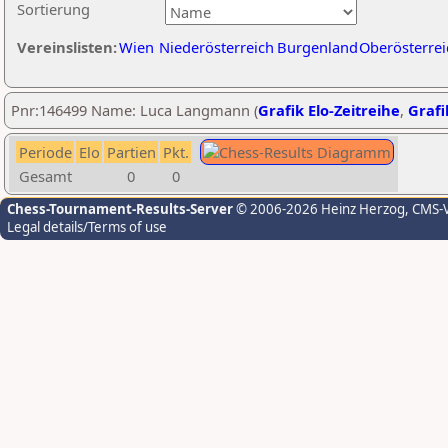
Sortierung
Vereinslisten:
Wien
Niederösterreich
Burgenland
Oberösterrei
Pnr:146499 Name: Luca Langmann (
Grafik Elo-Zeitreihe
,
Grafi
Periode
Elo
Partien
Pkt.
Gesamt
0
0
Chess-Tournament-Results-Server
© 2006-2026 Heinz Herzog
, CMS-
Legal details/Terms of use