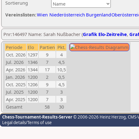
Sortierung
Vereinslisten:
Wien
Niederösterreich
Burgenland
Oberösterrei
Pnr:146497 Name: Sarah Nußbacher (
Grafik Elo-Zeitreihe
,
Graf
Periode
Elo
Partien
Pkt.
Oct. 2026
1297
9
4
Jul. 2026
1346
7
4,5
Apr. 2026
1344
17
10,5
Jan. 2026
1200
2
0,5
Oct. 2025
1206
9
4,5
Jul. 2025
1200
7
3
Apr. 2025
1200
7
3
Gesamt
58
30
Chess-Tournament-Results-Server
© 2006-2026 Heinz Herzog
, CMS-
Legal details/Terms of use