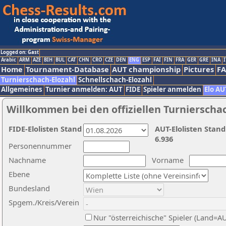
Logged on: Gast
Arabic
ARM
AZE
BIH
BUL
CAT
CHN
CRO
CZE
DEN
ENG
ESP
FAI
FIN
FRA
GER
GRE
INA
I
Home
Tournament-Database
AUT championship
Pictures
F
Turnierschach-Elozahl
Schnellschach-Elozahl
Allgemeines
Turnier anmelden: AUT
FIDE
Spieler anmelden
Elo AU
Willkommen bei den offiziellen Turnierscha
FIDE-Elolisten Stand
AUT-Elolisten Stand
6.936
Personennummer
Nachname
Vorname
Ebene
Bundesland
Spgem./Kreis/Verein
Nur "österreichische" Spieler (Land=A