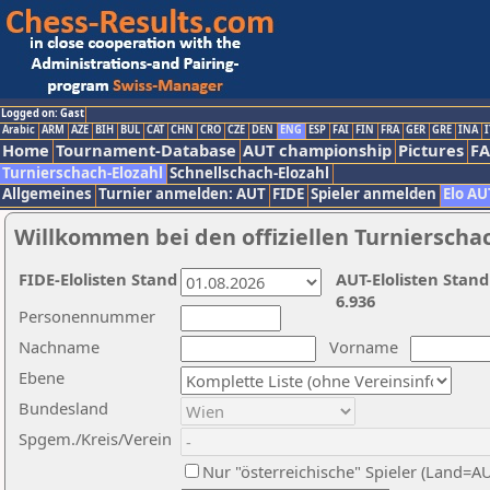
Logged on: Gast
Arabic
ARM
AZE
BIH
BUL
CAT
CHN
CRO
CZE
DEN
ENG
ESP
FAI
FIN
FRA
GER
GRE
INA
I
Home
Tournament-Database
AUT championship
Pictures
F
Turnierschach-Elozahl
Schnellschach-Elozahl
Allgemeines
Turnier anmelden: AUT
FIDE
Spieler anmelden
Elo AU
Willkommen bei den offiziellen Turnierscha
FIDE-Elolisten Stand
AUT-Elolisten Stand
6.936
Personennummer
Nachname
Vorname
Ebene
Bundesland
Spgem./Kreis/Verein
Nur "österreichische" Spieler (Land=A