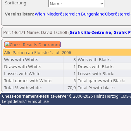
Sortierung
Vereinslisten:
Wien
Niederösterreich
Burgenland
Oberösterrei
Pnr:146471 Name: David Tscholl (
Grafik Elo-Zeitreihe
,
Grafik P
Alle Partien ab Eloliste 1. Juli 2006
Wins with White:
3
Wins with Black:
Draws with White:
1
Draws with Black:
Losses with White:
1
Losses with Black:
Total games with White:
5
Total games with Black:
Total % with white:
70,0
Total % with black:
Chess-Tournament-Results-Server
© 2006-2026 Heinz Herzog
, CMS-
Legal details/Terms of use