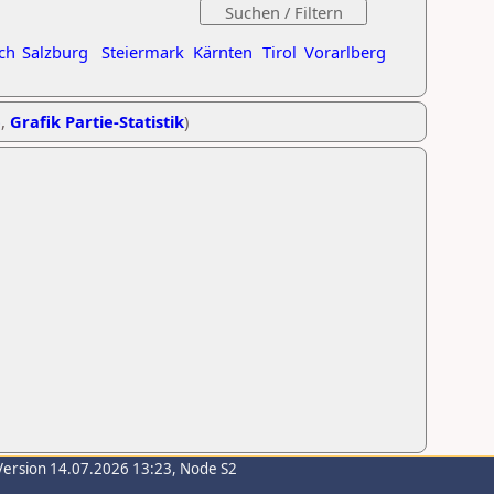
ch
Salzburg
Steiermark
Kärnten
Tirol
Vorarlberg
e
,
Grafik Partie-Statistik
)
Version 14.07.2026 13:23, Node S2