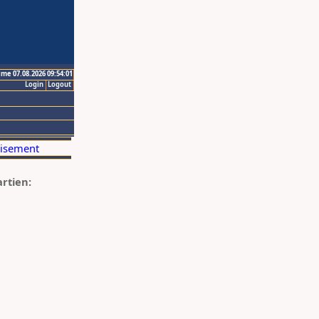
ime 07.08.2026 09:54:01
Login
Logout
artien: