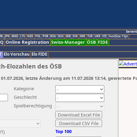
Servert
TA
JPN
MKD
LTU
NED
POL
POR
ROU
RUS
SRB
SVK
SWE
TUR
UKR
VIE
FontSize:11pt
AQ
Online Registration
Swiss-Manager
ÖSB
FIDE
T
Elo Vorschau
Elo FIDE
ch-Elozahlen des ÖSB
 01.07.2026, letzte Änderung am 11.07.2026 13:14, gewertete P
Kategorie
Geschlecht
Spielberechtigung
Top 100
UT)