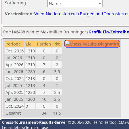
Sortierung
Vereinslisten:
Wien
Niederösterreich
Burgenland
Oberösterrei
Pnr:146438 Name: Maximilian Brunninger (
Grafik Elo-Zeitreih
Periode
Elo
Partien
Pkt.
Oct. 2026
1319
0
0
Jul. 2026
1319
0
0
Apr. 2026
1319
7
2
Jan. 2026
1289
6
3,5
Oct. 2025
1213
0
0
Jul. 2025
1213
4
1
Apr. 2025
1230
7
2,5
Jan. 2025
1200
10
2,5
Oct. 2024
0
0
0
Gesamt
34
11,5
Chess-Tournament-Results-Server
© 2006-2026 Heinz Herzog
, CMS-
Legal details/Terms of use