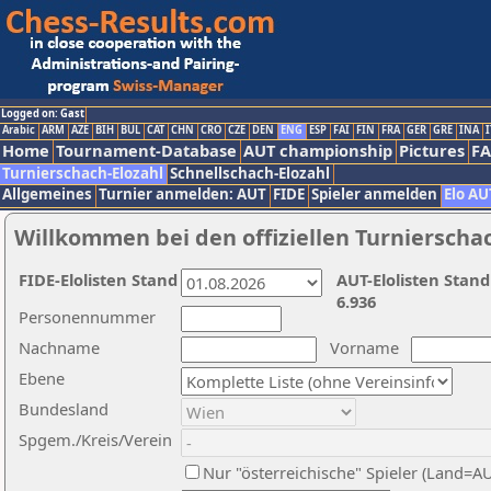
Logged on: Gast
Arabic
ARM
AZE
BIH
BUL
CAT
CHN
CRO
CZE
DEN
ENG
ESP
FAI
FIN
FRA
GER
GRE
INA
I
Home
Tournament-Database
AUT championship
Pictures
F
Turnierschach-Elozahl
Schnellschach-Elozahl
Allgemeines
Turnier anmelden: AUT
FIDE
Spieler anmelden
Elo AU
Willkommen bei den offiziellen Turnierscha
FIDE-Elolisten Stand
AUT-Elolisten Stand
6.936
Personennummer
Nachname
Vorname
Ebene
Bundesland
Spgem./Kreis/Verein
Nur "österreichische" Spieler (Land=A