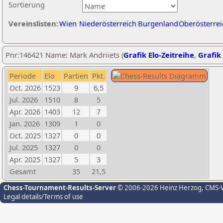
Sortierung
Vereinslisten:
Wien
Niederösterreich
Burgenland
Oberösterrei
Pnr:146421 Name: Mark Andriiets (
Grafik Elo-Zeitreihe
,
Grafik 
Periode
Elo
Partien
Pkt.
Oct. 2026
1523
9
6,5
Jul. 2026
1510
8
5
Apr. 2026
1403
12
7
Jan. 2026
1309
1
0
Oct. 2025
1327
0
0
Jul. 2025
1327
0
0
Apr. 2025
1327
5
3
Gesamt
35
21,5
Chess-Tournament-Results-Server
© 2006-2026 Heinz Herzog
, CMS-
Legal details/Terms of use