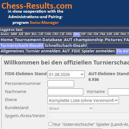
Logged on: Gast
Arabic
ARM
AZE
BIH
BUL
CAT
CHN
CRO
CZE
DEN
ENG
ESP
FAI
FIN
FRA
GER
GRE
INA
I
Home
Tournament-Database
AUT championship
Pictures
F
Turnierschach-Elozahl
Schnellschach-Elozahl
Allgemeines
Turnier anmelden: AUT
FIDE
Spieler anmelden
Elo AU
Willkommen bei den offiziellen Turnierscha
FIDE-Elolisten Stand
AUT-Elolisten Stand
6.936
Personennummer
Nachname
Vorname
Ebene
Bundesland
Spgem./Kreis/Verein
Nur "österreichische" Spieler (Land=A