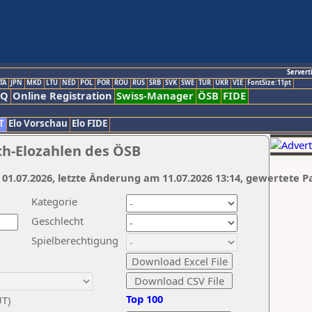
Servert
TA
JPN
MKD
LTU
NED
POL
POR
ROU
RUS
SRB
SVK
SWE
TUR
UKR
VIE
FontSize:11pt
AQ
Online Registration
Swiss-Manager
ÖSB
FIDE
T
Elo Vorschau
Elo FIDE
ch-Elozahlen des ÖSB
 01.07.2026, letzte Änderung am 11.07.2026 13:14, gewertete P
Kategorie
Geschlecht
Spielberechtigung
Top 100
UT)