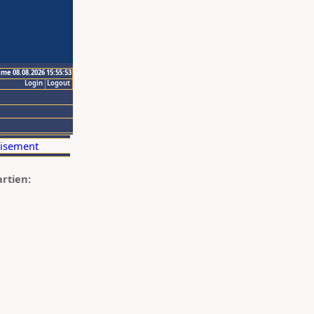
ime 08.08.2026 15:55:53
Login
Logout
artien: