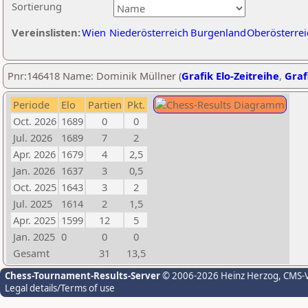
Sortierung
Vereinslisten:
Wien
Niederösterreich
Burgenland
Oberösterrei
Pnr:146418 Name: Dominik Müllner (
Grafik Elo-Zeitreihe
,
Graf
Periode
Elo
Partien
Pkt.
Oct. 2026
1689
0
0
Jul. 2026
1689
7
2
Apr. 2026
1679
4
2,5
Jan. 2026
1637
3
0,5
Oct. 2025
1643
3
2
Jul. 2025
1614
2
1,5
Apr. 2025
1599
12
5
Jan. 2025
0
0
0
Gesamt
31
13,5
Chess-Tournament-Results-Server
© 2006-2026 Heinz Herzog
, CMS-
Legal details/Terms of use