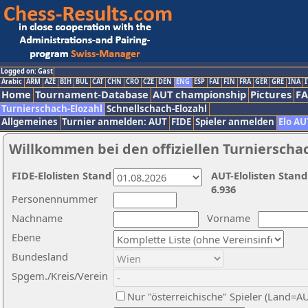
Logged on: Gast
Arabic
ARM
AZE
BIH
BUL
CAT
CHN
CRO
CZE
DEN
ENG
ESP
FAI
FIN
FRA
GER
GRE
INA
I
Home
Tournament-Database
AUT championship
Pictures
F
Turnierschach-Elozahl
Schnellschach-Elozahl
Allgemeines
Turnier anmelden: AUT
FIDE
Spieler anmelden
Elo AU
Willkommen bei den offiziellen Turnierscha
FIDE-Elolisten Stand
AUT-Elolisten Stand
6.936
Personennummer
Nachname
Vorname
Ebene
Bundesland
Spgem./Kreis/Verein
Nur "österreichische" Spieler (Land=A