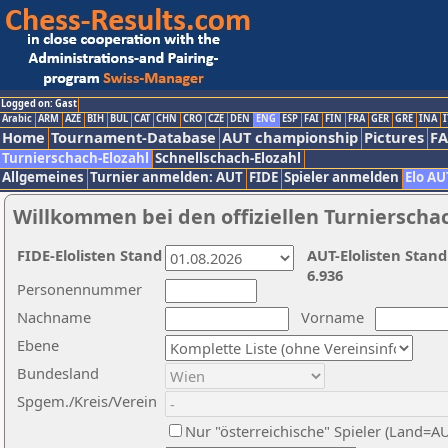
Logged on: Gast
Arabic
ARM
AZE
BIH
BUL
CAT
CHN
CRO
CZE
DEN
ENG
ESP
FAI
FIN
FRA
GER
GRE
INA
I
Home
Tournament-Database
AUT championship
Pictures
F
Turnierschach-Elozahl
Schnellschach-Elozahl
Allgemeines
Turnier anmelden: AUT
FIDE
Spieler anmelden
Elo AU
Willkommen bei den offiziellen Turnierscha
FIDE-Elolisten Stand
AUT-Elolisten Stand
6.936
Personennummer
Nachname
Vorname
Ebene
Bundesland
Spgem./Kreis/Verein
Nur "österreichische" Spieler (Land=A