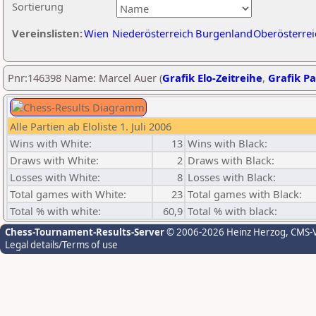
Sortierung
Vereinslisten:
Wien
Niederösterreich
Burgenland
Oberösterrei
Pnr:146398 Name: Marcel Auer (
Grafik Elo-Zeitreihe
,
Grafik Pa
Alle Partien ab Eloliste 1. Juli 2006
Wins with White:
13
Wins with Black:
Draws with White:
2
Draws with Black:
Losses with White:
8
Losses with Black:
Total games with White:
23
Total games with Black:
Total % with white:
60,9
Total % with black:
Chess-Tournament-Results-Server
© 2006-2026 Heinz Herzog
, CMS-
Legal details/Terms of use