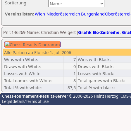
Sortierung
Vereinslisten:
Wien
Niederösterreich
Burgenland
Oberösterrei
Pnr:146269 Name: Christian Weigert (
Grafik Elo-Zeitreihe
,
Graf
Alle Partien ab Eloliste 1. Juli 2006
Wins with White:
7
Wins with Black:
Draws with White:
0
Draws with Black:
Losses with White:
1
Losses with Black:
Total games with White:
8
Total games with Black:
Total % with white:
87,5
Total % with black:
Chess-Tournament-Results-Server
© 2006-2026 Heinz Herzog
, CMS-
Legal details/Terms of use