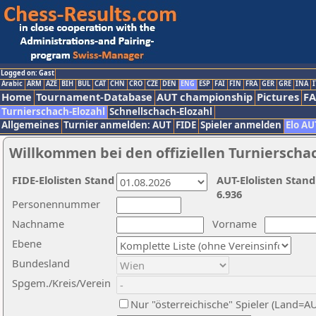
Logged on: Gast
Arabic
ARM
AZE
BIH
BUL
CAT
CHN
CRO
CZE
DEN
ENG
ESP
FAI
FIN
FRA
GER
GRE
INA
I
Home
Tournament-Database
AUT championship
Pictures
F
Turnierschach-Elozahl
Schnellschach-Elozahl
Allgemeines
Turnier anmelden: AUT
FIDE
Spieler anmelden
Elo AU
Willkommen bei den offiziellen Turnierscha
FIDE-Elolisten Stand
AUT-Elolisten Stand
6.936
Personennummer
Nachname
Vorname
Ebene
Bundesland
Spgem./Kreis/Verein
Nur "österreichische" Spieler (Land=A