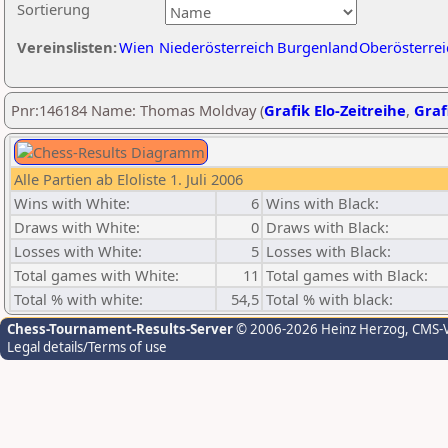
Sortierung
Vereinslisten:
Wien
Niederösterreich
Burgenland
Oberösterrei
Pnr:146184 Name: Thomas Moldvay (
Grafik Elo-Zeitreihe
,
Graf
Alle Partien ab Eloliste 1. Juli 2006
Wins with White:
6
Wins with Black:
Draws with White:
0
Draws with Black:
Losses with White:
5
Losses with Black:
Total games with White:
11
Total games with Black:
Total % with white:
54,5
Total % with black:
Chess-Tournament-Results-Server
© 2006-2026 Heinz Herzog
, CMS-
Legal details/Terms of use