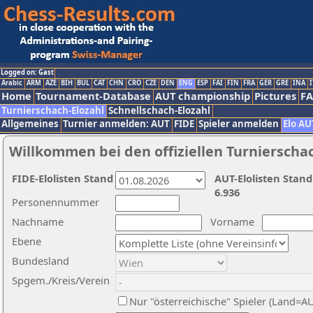
Logged on: Gast
Arabic
ARM
AZE
BIH
BUL
CAT
CHN
CRO
CZE
DEN
ENG
ESP
FAI
FIN
FRA
GER
GRE
INA
I
Home
Tournament-Database
AUT championship
Pictures
F
Turnierschach-Elozahl
Schnellschach-Elozahl
Allgemeines
Turnier anmelden: AUT
FIDE
Spieler anmelden
Elo AU
Willkommen bei den offiziellen Turnierscha
FIDE-Elolisten Stand
AUT-Elolisten Stand
6.936
Personennummer
Nachname
Vorname
Ebene
Bundesland
Spgem./Kreis/Verein
Nur "österreichische" Spieler (Land=A