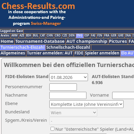
Logged on: Gast
Arabic
ARM
AZE
BIH
BUL
CAT
CHN
CRO
CZE
DEN
ENG
ESP
FAI
FIN
FRA
GER
GRE
INA
I
Home
Tournament-Database
AUT championship
Pictures
F
Turnierschach-Elozahl
Schnellschach-Elozahl
Allgemeines
Turnier anmelden: AUT
FIDE
Spieler anmelden
Elo AU
Willkommen bei den offiziellen Turnierscha
FIDE-Elolisten Stand
AUT-Elolisten Stand
6.936
Personennummer
Nachname
Vorname
Ebene
Bundesland
Spgem./Kreis/Verein
Nur "österreichische" Spieler (Land=A