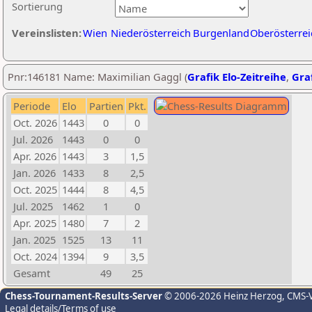
Sortierung
Vereinslisten:
Wien
Niederösterreich
Burgenland
Oberösterrei
Pnr:146181 Name: Maximilian Gaggl (
Grafik Elo-Zeitreihe
,
Graf
Periode
Elo
Partien
Pkt.
Oct. 2026
1443
0
0
Jul. 2026
1443
0
0
Apr. 2026
1443
3
1,5
Jan. 2026
1433
8
2,5
Oct. 2025
1444
8
4,5
Jul. 2025
1462
1
0
Apr. 2025
1480
7
2
Jan. 2025
1525
13
11
Oct. 2024
1394
9
3,5
Gesamt
49
25
Chess-Tournament-Results-Server
© 2006-2026 Heinz Herzog
, CMS-
Legal details/Terms of use