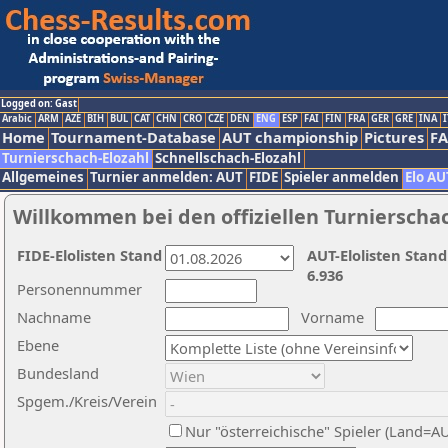
Logged on: Gast
Arabic
ARM
AZE
BIH
BUL
CAT
CHN
CRO
CZE
DEN
ENG
ESP
FAI
FIN
FRA
GER
GRE
INA
I
Home
Tournament-Database
AUT championship
Pictures
F
Turnierschach-Elozahl
Schnellschach-Elozahl
Allgemeines
Turnier anmelden: AUT
FIDE
Spieler anmelden
Elo AU
Willkommen bei den offiziellen Turnierscha
FIDE-Elolisten Stand
AUT-Elolisten Stand
6.936
Personennummer
Nachname
Vorname
Ebene
Bundesland
Spgem./Kreis/Verein
Nur "österreichische" Spieler (Land=A