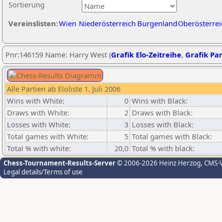
Sortierung
Vereinslisten:
Wien
Niederösterreich
Burgenland
Oberösterrei
Pnr:146159 Name: Harry West (
Grafik Elo-Zeitreihe
,
Grafik Par
Alle Partien ab Eloliste 1. Juli 2006
Wins with White:
0
Wins with Black:
Draws with White:
2
Draws with Black:
Losses with White:
3
Losses with Black:
Total games with White:
5
Total games with Black:
Total % with white:
20,0
Total % with black:
Chess-Tournament-Results-Server
© 2006-2026 Heinz Herzog
, CMS-
Legal details/Terms of use