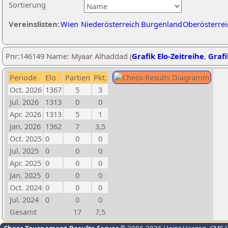
Sortierung
Vereinslisten:
Wien
Niederösterreich
Burgenland
Oberösterrei
Pnr:146149 Name: Myaar Alhaddad (
Grafik Elo-Zeitreihe
,
Grafi
Periode
Elo
Partien
Pkt.
Oct. 2026
1367
5
3
Jul. 2026
1313
0
0
Apr. 2026
1313
5
1
Jan. 2026
1362
7
3,5
Oct. 2025
0
0
0
Jul. 2025
0
0
0
Apr. 2025
0
0
0
Jan. 2025
0
0
0
Oct. 2024
0
0
0
Jul. 2024
0
0
0
Gesamt
17
7,5