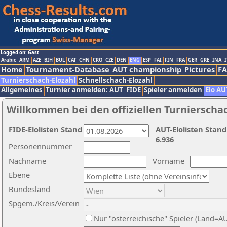
Logged on: Gast
Arabic
ARM
AZE
BIH
BUL
CAT
CHN
CRO
CZE
DEN
ENG
ESP
FAI
FIN
FRA
GER
GRE
INA
I
Home
Tournament-Database
AUT championship
Pictures
F
Turnierschach-Elozahl
Schnellschach-Elozahl
Allgemeines
Turnier anmelden: AUT
FIDE
Spieler anmelden
Elo AU
Willkommen bei den offiziellen Turnierscha
FIDE-Elolisten Stand
AUT-Elolisten Stand
6.936
Personennummer
Nachname
Vorname
Ebene
Bundesland
Spgem./Kreis/Verein
Nur "österreichische" Spieler (Land=A