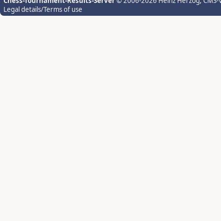
Chess-Tournament-Results-Server
© 2006-2026 Heinz Herzog
, CMS-
Legal details/Terms of use